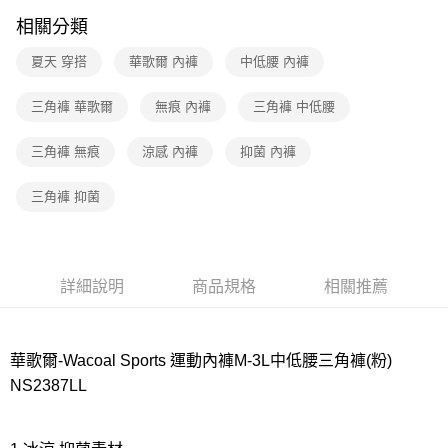
相關分類
7-11取貨付款
每筆NT$80，滿NT$1,000(含以上)免運費
夏天 穿搭
華歌爾 內褲
中低腰 內褲
付款後7-11取貨
三角褲 華歌爾
無痕 內褲
三角褲 中低腰
每筆NT$80，滿NT$1,000(含以上)免運費
三角褲 無痕
涼感 內褲
抑菌 內褲
宅配
每筆NT$80，滿NT$1,000(含以上)免運費
三角褲 抑菌
離島
每筆NT$220
付款後門市自取
詳細說明
商品規格
相關推薦
每筆NT$80，滿NT$1,000(含以上)免運費
華歌爾-Wacoal Sports 運動內褲M-3L中低腰三角褲(粉)
NS2387LL