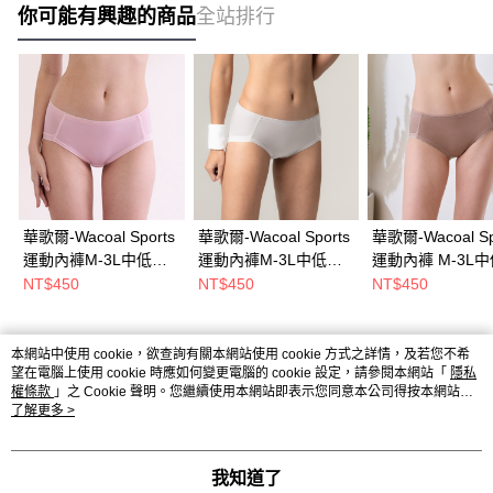
你可能有興趣的商品
全站排行
華歌爾-Wacoal Sports
華歌爾-Wacoal Sports
華歌爾-Wacoal Sp
運動內褲M-3L中低腰
運動內褲M-3L中低腰
運動內褲 M-3L
三角褲(超越粉)
三角褲(灰) NS2387FR
三角褲(輕盈藕)
NT$450
NT$450
NT$450
NS2387PQ
NS2387L3
本網站中使用 cookie，欲查詢有關本網站使用 cookie 方式之詳情，及若您不希
熱門標籤
望在電腦上使用 cookie 時應如何變更電腦的 cookie 設定，請參閱本網站「
隱私
權條款
」之 Cookie 聲明。您繼續使用本網站即表示您同意本公司得按本網站使
用條款之 Cookie 聲明使用 cookie。
了解更多 >
我知道了