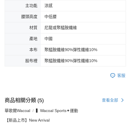
主功能
涼感
腰頭高度
中低腰
材質
尼龍或聚醯胺纖維
產地
中國
本布
聚醯胺纖維90%彈性纖維10%
股布裡
聚醯胺纖維90%彈性纖維10%
客服
商品相關分類 (5)
查看全部
華歌爾Wacoal
▍Wacoal Sports✦運動
【新品上市】New Arrival