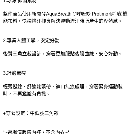
1.冰涼 抑菌素材
整件商品使用新開發AquaBreath ®呼吸紗 Protimo ®抑菌機
能布料，快適排汗抑臭解決運動流汗時所產生的溼熱感。
2.專業人體工學，安定好動
後臀三角立裁設計，穿著更加服貼後股曲線，安心好動。
3.舒適無痕
輕薄縫線、舒適鬆緊帶、褲口無痕處理，穿著緊身運動裝
時，不再尷尬有負擔。
●穿著設定：中低腰三角款
*~賣場僅販售內褲，不含內衣~*