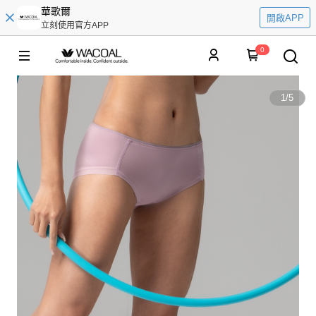
華歌爾
開啟APP
立刻使用官方APP
0
1
/
5