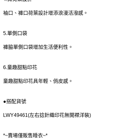
袖口、褲口荷葉設計增添浪漫活潑感。
5.單側口袋
褲脇單側口袋增加生活便利性。
6.童趣甜點印花
童趣甜點印花具年輕、俏皮感。
●搭配貨號
LWY49461(左右捻針織印花無開襟洋裝)
*~賣場僅販售睡衣~*