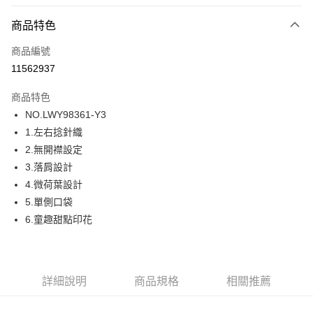
超商取貨付款
商品特色
LINE Pay
商品編號
街口支付
11562937
ATM付款
商品特色
運送方式
NO.LWY98361-Y3
1.左右捻針織
全家取貨付款
2.無開襟設定
每筆NT$80，滿NT$1,000(含以上)免運費
3.落肩設計
付款後全家取貨
4.微荷葉設計
每筆NT$80，滿NT$1,000(含以上)免運費
5.單側口袋
6.童趣甜點印花
7-11取貨付款
每筆NT$80，滿NT$1,000(含以上)免運費
付款後7-11取貨
詳細說明
商品規格
相關推薦
每筆NT$80，滿NT$1,000(含以上)免運費