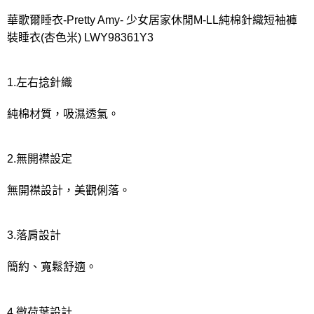
宅配
華歌爾睡衣-Pretty Amy- 少女居家休閒M-LL純棉針織短袖褲
每筆NT$80，滿NT$1,000(含以上)免運費
裝睡衣(杏色米) LWY98361Y3
離島
每筆NT$220
1.左右捻針織
付款後門市自取
每筆NT$80，滿NT$1,000(含以上)免運費
純棉材質，吸濕透氣。
2.無開襟設定
無開襟設計，美觀俐落。
3.落肩設計
簡約、寬鬆舒適。
4.微荷葉設計