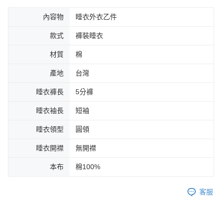
內容物
睡衣外衣乙件
款式
褲裝睡衣
材質
棉
產地
台灣
睡衣褲長
5分褲
睡衣袖長
短袖
睡衣領型
圓領
睡衣開襟
無開襟
本布
棉100%
客服