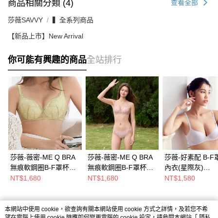
商品相關分類 (4)
查看全部
莎薇SAVVY
▍全系列商品
【新品上市】New Arrival
你可能有興趣的商品
全站排行
莎薇-薇密-ME Q BRA
莎薇-薇密-ME Q BRA
莎薇-好素配 B-F
無痕軟鋼圈B-F罩杯內
無痕軟鋼圈B-F罩杯內
內衣(星際灰)
衣(抹茶拿鐵綠)
衣(蜜桃冰茶粉 )
AB3504FI
NT$1,680
NT$1,680
NT$1,580
AB3598GW
AB3598PQ
本網站中使用 cookie，欲查詢有關本網站使用 cookie 方式之詳情，及若您不希
熱門標籤
望在電腦上使用 cookie 時應如何變更電腦的 cookie 設定，請參閱本網站「
隱私