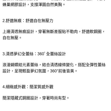
蜂巢網膠設計，支撐渾圓自然美胸。
2.舒適無痕：舒適自在無壓力
上邊清透無痕設計，穿著無斷差服貼不勒肉，舒適軟鋼圈，
自在無壓。
3.清透夢幻全蕾絲：360ﾟ全蕾絲設計
浪漫蝴蝶結元素蕾絲，結合清透線條變化，搭配全彈性蕾絲
設計，呈現輕盈夢幻氛圍，360°前後皆美。
4.細緻感外觀：簡潔質感外觀
簡潔隱藏式鋼圈設計，穿著時尚有型。