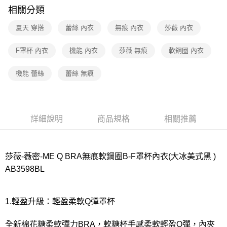
相關分類
付款後7-11取貨
夏天 穿搭
蕾絲 內衣
無痕 內衣
莎薇 內衣
每筆NT$80，滿NT$1,000(含以上)免運費
宅配
F罩杯 內衣
機能 內衣
莎薇 無痕
軟鋼圈 內衣
每筆NT$80，滿NT$1,000(含以上)免運費
機能 蕾絲
蕾絲 無痕
離島
每筆NT$220
付款後門市自取
詳細說明
商品規格
相關推薦
每筆NT$80，滿NT$1,000(含以上)免運費
莎薇-薇密-ME Q BRA無痕軟鋼圈B-F罩杯內衣(大冰美式黑 )
AB3598BL
1.輕盈升級：輕盈柔軟Q彈罩杯
全新棉花糖柔軟彈力BRA，軟糖杯手感柔軟輕盈Q彈，內夾