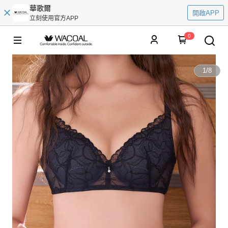
華歌爾
開啟APP
立刻使用官方APP
0
1
/
8