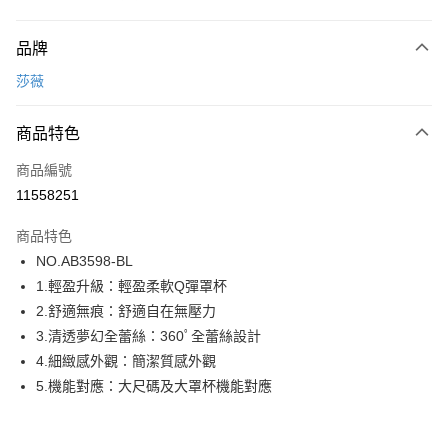
付款方式
品牌
信用卡一次付款
莎薇
超商取貨付款
商品特色
LINE Pay
商品編號
街口支付
11558251
ATM付款
商品特色
運送方式
NO.AB3598-BL
1.輕盈升級：輕盈柔軟Q彈罩杯
全家取貨付款
2.舒適無痕：舒適自在無壓力
每筆NT$80，滿NT$1,000(含以上)免運費
3.清透夢幻全蕾絲：360ﾟ全蕾絲設計
付款後全家取貨
4.細緻感外觀：簡潔質感外觀
每筆NT$80，滿NT$1,000(含以上)免運費
5.機能對應：大尺碼及大罩杯機能對應
7-11取貨付款
每筆NT$80，滿NT$1,000(含以上)免運費