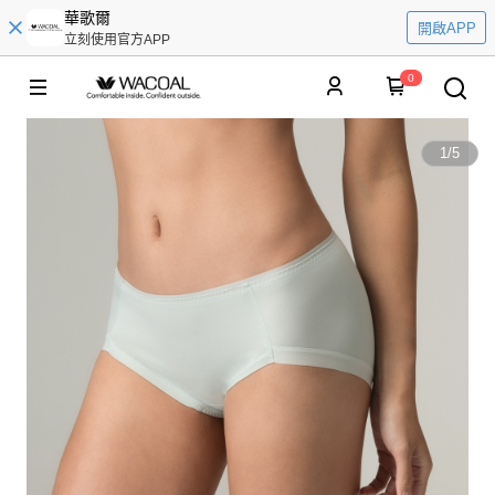
華歌爾
開啟APP
立刻使用官方APP
0
1
/
5