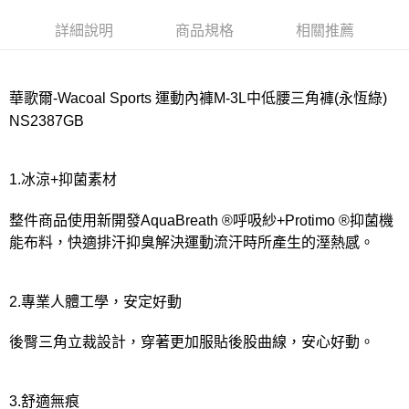
7-11取貨付款
詳細說明
商品規格
相關推薦
每筆NT$80，滿NT$1,000(含以上)免運費
付款後7-11取貨
華歌爾-Wacoal Sports 運動內褲M-3L中低腰三角褲(永恆綠)
每筆NT$80，滿NT$1,000(含以上)免運費
NS2387GB
宅配
每筆NT$80，滿NT$1,000(含以上)免運費
1.冰涼+抑菌素材
離島
整件商品使用新開發AquaBreath ®呼吸紗+Protimo ®抑菌機
每筆NT$220
能布料，快適排汗抑臭解決運動流汗時所產生的溼熱感。
付款後門市自取
每筆NT$80，滿NT$1,000(含以上)免運費
2.專業人體工學，安定好動
後臀三角立裁設計，穿著更加服貼後股曲線，安心好動。
3.舒適無痕