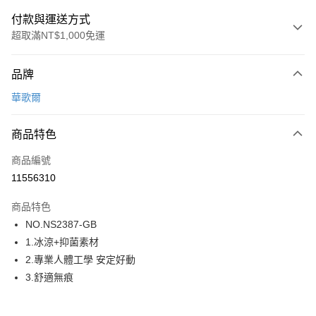
付款與運送方式
超取滿NT$1,000免運
付款方式
品牌
信用卡一次付款
華歌爾
超商取貨付款
商品特色
LINE Pay
商品編號
街口支付
11556310
ATM付款
商品特色
運送方式
NO.NS2387-GB
1.冰涼+抑菌素材
全家取貨付款
2.專業人體工學 安定好動
每筆NT$80，滿NT$1,000(含以上)免運費
3.舒適無痕
付款後全家取貨
每筆NT$80，滿NT$1,000(含以上)免運費