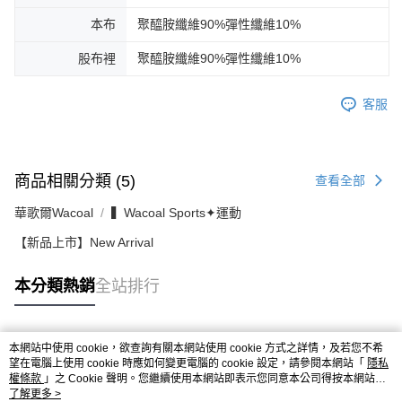
本布
聚醯胺纖維90%彈性纖維10%
股布裡
聚醯胺纖維90%彈性纖維10%
客服
商品相關分類 (5)
查看全部
華歌爾Wacoal
▍Wacoal Sports✦運動
【新品上市】New Arrival
本分類熱銷
全站排行
本網站中使用 cookie，欲查詢有關本網站使用 cookie 方式之詳情，及若您不希
熱門標籤
望在電腦上使用 cookie 時應如何變更電腦的 cookie 設定，請參閱本網站「
隱私
權條款
」之 Cookie 聲明。您繼續使用本網站即表示您同意本公司得按本網站使
用條款之 Cookie 聲明使用 cookie。
了解更多 >