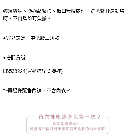
輕薄縫線、舒適鬆緊帶、褲口無痕處理，穿著緊身運動裝
時，不再尷尬有負擔。
●穿著設定：中低腰三角款
●搭配貨號
LB538224(運動搭配美腿褲)
*~賣場僅販售內褲，不含內衣~*