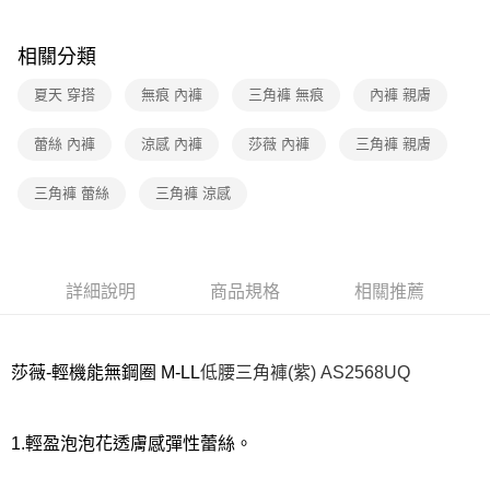
7-11取貨付款
相關分類
每筆NT$80，滿NT$1,000(含以上)免運費
夏天 穿搭
無痕 內褲
三角褲 無痕
內褲 親膚
付款後7-11取貨
每筆NT$80，滿NT$1,000(含以上)免運費
蕾絲 內褲
涼感 內褲
莎薇 內褲
三角褲 親膚
宅配
三角褲 蕾絲
三角褲 涼感
每筆NT$80，滿NT$1,000(含以上)免運費
離島
每筆NT$220
詳細說明
商品規格
相關推薦
付款後門市自取
每筆NT$80，滿NT$1,000(含以上)免運費
莎薇-輕機能無鋼圈 M-LL
低腰
三角褲(紫) AS2568UQ
1.輕盈泡泡花透膚感彈性蕾絲。