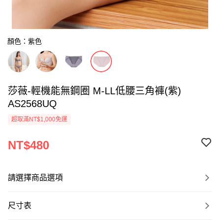
顏色：紫色
莎薇-輕機能無鋼圈 M-LL低腰三角褲(紫)
AS2568UQ
超取滿NT$1,000免運
NT$480
請選擇商品選項
尺寸表