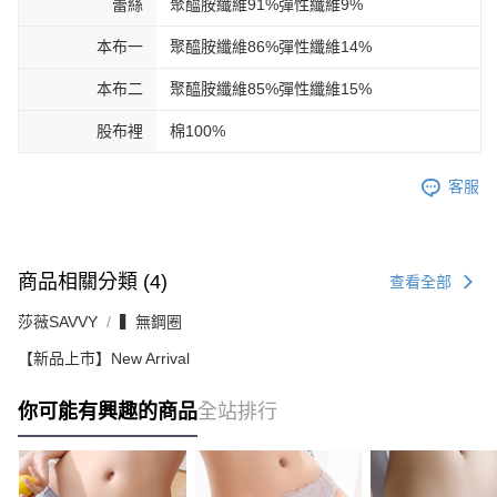
蕾絲
聚醯胺纖維91%彈性纖維9%
本布一
聚醯胺纖維86%彈性纖維14%
本布二
聚醯胺纖維85%彈性纖維15%
股布裡
棉100%
客服
商品相關分類 (4)
查看全部
莎薇SAVVY
▍無鋼圈
【新品上市】New Arrival
你可能有興趣的商品
全站排行