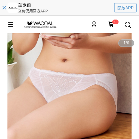
華歌爾
開啟APP
立刻使用官方APP
0
1
/
6