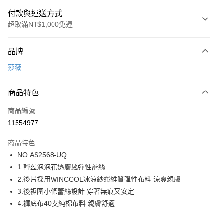
付款與運送方式
超取滿NT$1,000免運
付款方式
品牌
信用卡一次付款
莎薇
超商取貨付款
商品特色
LINE Pay
商品編號
街口支付
11554977
ATM付款
商品特色
運送方式
NO.AS2568-UQ
1.輕盈泡泡花透膚感彈性蕾絲
全家取貨付款
2.後片採用WINCOOL冰涼紗纖維質彈性布料 涼爽親膚
每筆NT$80，滿NT$1,000(含以上)免運費
3.後裾圍小條蕾絲設計 穿著無痕又安定
付款後全家取貨
4.褲底布40支純棉布料 親膚舒適
每筆NT$80，滿NT$1,000(含以上)免運費