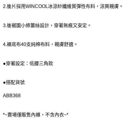
2.後片採用WINCOOL冰涼紗纖維質彈性布料，涼爽親膚。
3.後裾圍小條蕾絲設計，穿著無痕又安定。
4.褲底布40支純棉布料，親膚舒適。
●穿著設定：低腰三角款
●搭配貨號
ABB368
*~賣場僅販售內褲，不含內衣~*