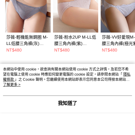
莎薇-輕機能無鋼圈 M-
莎薇-粉水2UP M-LL低
莎薇-VV好愛現M-
LL低腰三角褲(灰)
腰三角內褲(紫)
腰三角內褲(極光紫
AS2568F6
AS2595UQ
AS2536V5
NT$480
NT$480
NT$480
本網站中使用 cookie，欲查詢有關本網站使用 cookie 方式之詳情，及若您不希
熱門標籤
望在電腦上使用 cookie 時應如何變更電腦的 cookie 設定，請參閱本網站「
隱私
權條款
」之 Cookie 聲明。您繼續使用本網站即表示您同意本公司得按本網站使
用條款之 Cookie 聲明使用 cookie。
了解更多 >
我知道了
Powered by awoo.ai