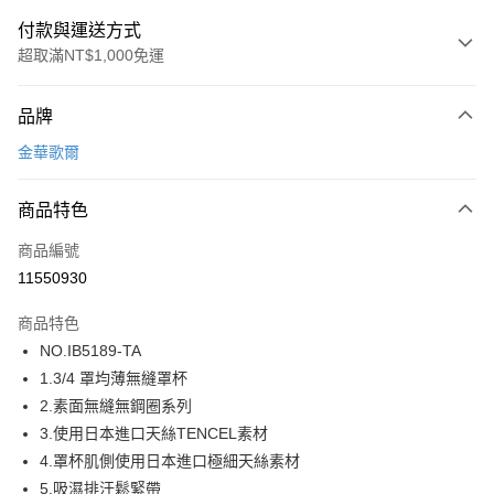
付款與運送方式
超取滿NT$1,000免運
付款方式
品牌
信用卡一次付款
金華歌爾
超商取貨付款
商品特色
LINE Pay
商品編號
街口支付
11550930
ATM付款
商品特色
運送方式
NO.IB5189-TA
1.3/4 罩均薄無縫罩杯
全家取貨付款
2.素面無縫無鋼圈系列
每筆NT$80，滿NT$1,000(含以上)免運費
3.使用日本進口天絲TENCEL素材
付款後全家取貨
4.罩杯肌側使用日本進口極細天絲素材
每筆NT$80，滿NT$1,000(含以上)免運費
5.吸濕排汗鬆緊帶