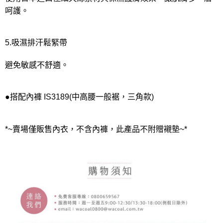
呵護。
5.吸濕排汗鬆緊帶
避免敏感不舒適。
●搭配內褲 IS3189(中高腰一般裾，三角款)
*~賣場僅販售內衣，不含內褲，此產品不附贈襯墊~*