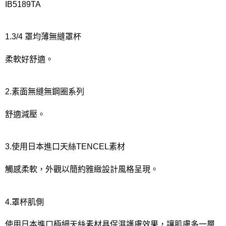
IB5189TA
1.3/4 罩均薄無縫罩杯
柔軟好舒適。
2.素面無縫無鋼圈系列
舒適減壓。
3.使用日本進口天絲TENCEL素材
觸感柔軟，外觀以簡約雅緻設計風格呈現。
4.罩杯肌側
使用日本進口極細天絲素材具保濕護膚效果，讓肌膚多一層