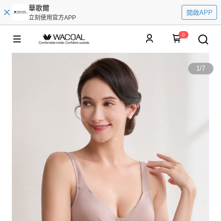
華歌爾
開啟APP
立刻使用官方APP
0
1
/
7