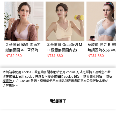
金華歌爾-寵愛-素面無
金華歌爾-Grap系列 M-
華歌爾-健走 B-E
縫無鋼圈 A-C罩杯內衣
LL適體無鋼圈內衣(粉
無鋼圈內衣(灰)
(蜜粉紫) IB5189UM
膚) IBB004SB
賣-舒適好伸展-
NT$2,980
NT$1,880
NT$1,380
NB1119VX
本網站中使用 cookie，欲查詢有關本網站使用 cookie 方式之詳情，及若您不希
熱門標籤
望在電腦上使用 cookie 時應如何變更電腦的 cookie 設定，請參閱本網站「
隱私
權條款
」之 Cookie 聲明。您繼續使用本網站即表示您同意本公司得按本網站使
用條款之 Cookie 聲明使用 cookie。
了解更多 >
我知道了