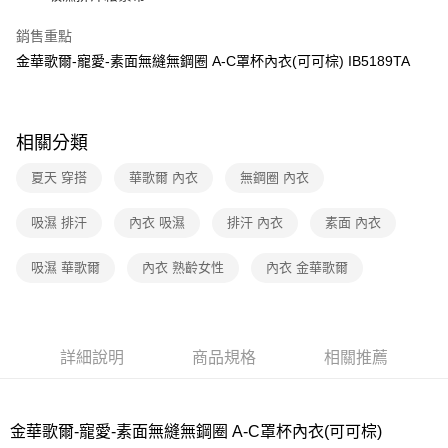
7-11取貨付款
銷售重點
每筆NT$80，滿NT$1,000(含以上)免運費
金華歌爾-寵愛-素面無縫無鋼圈 A-C罩杯內衣(可可棕) IB5189TA
付款後7-11取貨
每筆NT$80，滿NT$1,000(含以上)免運費
相關分類
宅配
夏天 穿搭
華歌爾 內衣
無鋼圈 內衣
每筆NT$80，滿NT$1,000(含以上)免運費
離島
吸濕 排汗
內衣 吸濕
排汗 內衣
素面 內衣
每筆NT$220
吸濕 華歌爾
內衣 熟齡女性
內衣 金華歌爾
付款後門市自取
每筆NT$80，滿NT$1,000(含以上)免運費
詳細說明
商品規格
相關推薦
金華歌爾-寵愛-素面無縫無鋼圈 A-C罩杯內衣(可可棕)