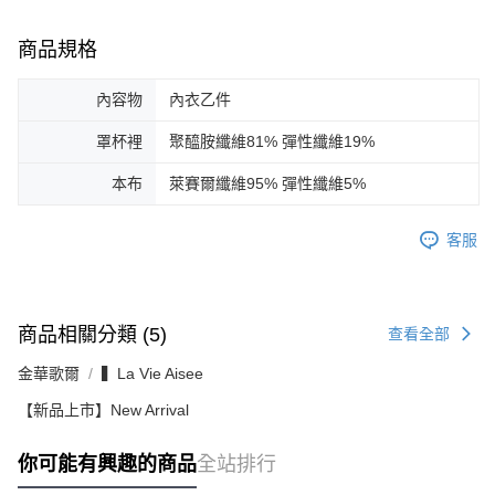
商品規格
內容物
內衣乙件
罩杯裡
聚醯胺纖維81% 彈性纖維19%
本布
萊賽爾纖維95% 彈性纖維5%
客服
商品相關分類 (5)
查看全部
金華歌爾
▍La Vie Aisee
【新品上市】New Arrival
你可能有興趣的商品
全站排行