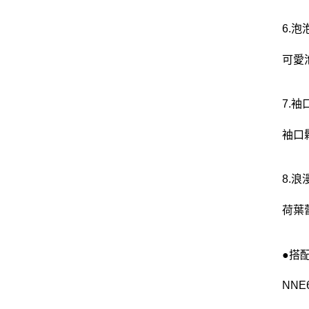
6.
可愛
7.
袖口
8.
荷葉
●搭
NNE