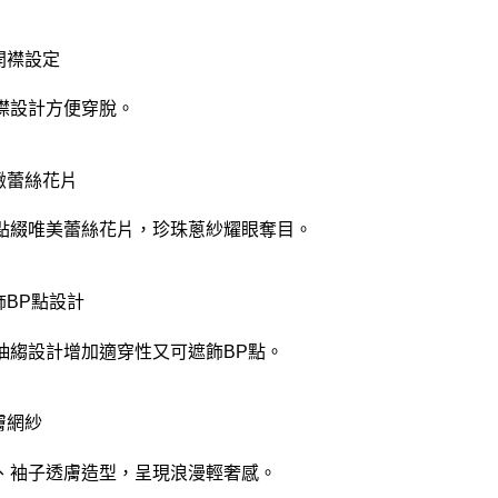
半開襟設定
襟設計方便穿脫。
精緻蕾絲花片
點綴唯美蕾絲花片，珍珠蔥紗耀眼奪目。
飾BP點設計
抽縐設計增加適穿性又可遮飾BP點。
膚網紗
、袖子透膚造型，呈現浪漫輕奢感。