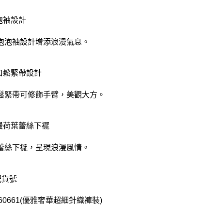
泡泡袖設計
泡泡袖設計增添浪漫氣息。
袖口鬆緊帶設計
鬆緊帶可修飾手臂，美觀大方。
浪漫荷葉蕾絲下襬
蕾絲下襬，呈現浪漫風情。
配貨號
60661(優雅奢華超細針織褲裝)