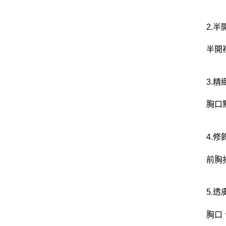
2.
半開
3.
胸口
4.修
前胸
5.透
胸口