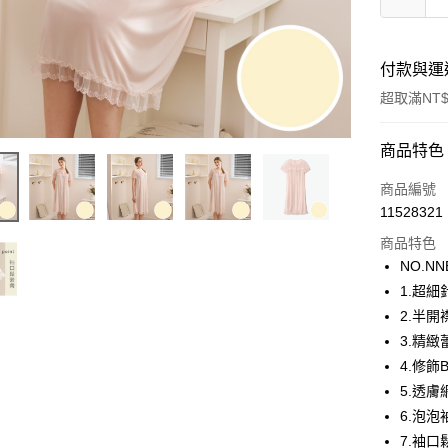
付款與運
超取滿NT$
付款方式
商品特色
信用卡一
商品編號
11528321
超商取貨
商品特色
LINE Pay
NO.NN
1.超細
街口支付
2.半開
ATM付款
3.精
4.修飾
5.透膚
運送方式
6.泡泡
全家取貨
7.袖