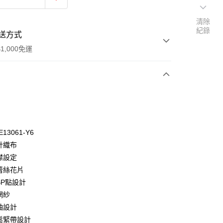
清除
紀錄
送方式
1,000免運
次付款
付款
E13061-Y6
針織布
襟設定
緻蕾絲花片
BP點設計
網紗
袖設計
付款
口鬆緊帶設計