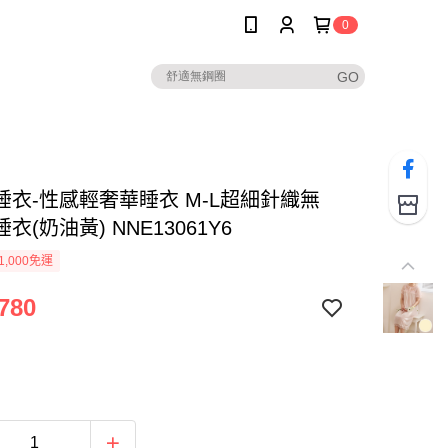
0
睡衣-性感輕奢華睡衣 M-L超細針織無
衣(奶油黃) NNE13061Y6
1,000免運
780