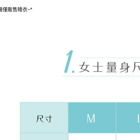
場僅販售睡衣~*