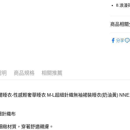
每筆NT$8
8.浪
付款後全
每筆NT$8
商品相關分
7-11取貨
【新品上市】N
分享
每筆NT$8
華歌爾睡
付款後7-1
【好評不斷】
每筆NT$8
宅配
說明
商品規格
相關推薦
每筆NT$8
離島
睡衣-性感輕奢華睡衣 M-L超細針織無袖裙裝睡衣(奶油黃) NNE13
每筆NT$2
付款後門
超細針織布
每筆NT$8
細緻材質，穿著舒適襯膚。