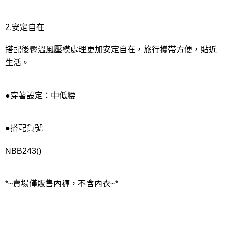
2.安定自在
搭配後臀溫風壓模處理更加安定自在，旅行攜帶方便，貼近
生活。
●穿著設定：中低腰
●搭配貨號
NBB243()
*~賣場僅販售內褲，不含內衣~*