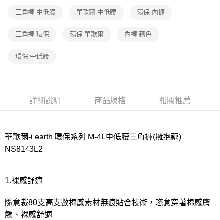
三角褲 中低腰
華歌爾 中低腰
環保 內褲
付款後7-11取貨
每筆NT$80，滿NT$1,000(含以上)免運費
三角褲 環保
環保 華歌爾
內褲 藕色
宅配
環保 中低腰
每筆NT$80，滿NT$1,000(含以上)免運費
離島
每筆NT$220
詳細說明
商品規格
相關推薦
付款後門市自取
每筆NT$80，滿NT$1,000(含以上)免運費
華歌爾-i earth 環保系列 M-4L中低腰三角褲(擁抱藕)
NS8143L2
1.裸感舒適
隨意裁80支高支數棉感素材無痕貼合技術，恣意穿著棉感膚
觸、裸感舒適