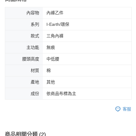
內容物
內褲乙件
系列
I-Earth/環保
款式
三角內褲
主功能
無痕
腰頭高度
中低腰
材質
棉
產地
其他
成份
依商品布標為主
客服
商品相關分類 (2)