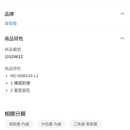
付款方式
品牌
信用卡一次付款
華歌爾
超商取貨付款
商品特色
LINE Pay
商品編號
街口支付
11524612
ATM付款
商品特色
運送方式
NO.NS8143-L2
1.裸感舒適
全家取貨付款
2.安定自在
每筆NT$80，滿NT$1,000(含以上)免運費
付款後全家取貨
每筆NT$80，滿NT$1,000(含以上)免運費
相關分類
7-11取貨付款
華歌爾 內褲
中低腰 內褲
三角褲 華歌爾
每筆NT$80，滿NT$1,000(含以上)免運費