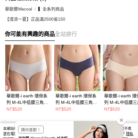
華歌爾Wacoal
▍全系列商品
【清涼一夏】正品滿2500省150
你可能有興趣的商品
全站排行
華歌爾-i earth 環保系
華歌爾-i earth 環保系
華歌爾-i earth 
列 M-4L中低腰三角褲
列 M-4L中低腰三角褲
列 M-4L中低腰
(欣然灰) NS8143FP
(沉靜灰) NS8143FS
(晨曦膚) NS8143
NT$520
NT$520
NT$520
本網站中使用 cookie，欲查詢有關本網站使用 cookie 方式之詳情，及若您不希
熱門標籤
望在電腦上使用 cookie 時應如何變更電腦的 cookie 設定，請參閱本網站「
隱私