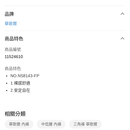
付款方式
品牌
信用卡一次付款
華歌爾
超商取貨付款
商品特色
LINE Pay
商品編號
街口支付
11524610
ATM付款
商品特色
運送方式
NO.NS8143-FP
1.裸感舒適
全家取貨付款
2.安定自在
每筆NT$80，滿NT$1,000(含以上)免運費
付款後全家取貨
每筆NT$80，滿NT$1,000(含以上)免運費
相關分類
7-11取貨付款
華歌爾 內褲
中低腰 內褲
三角褲 華歌爾
每筆NT$80，滿NT$1,000(含以上)免運費