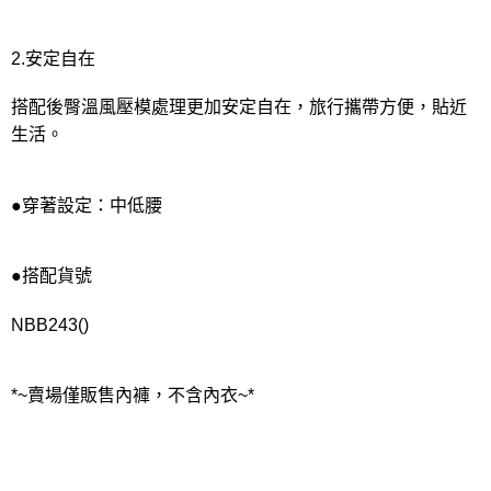
2.安定自在
搭配後臀溫風壓模處理更加安定自在，旅行攜帶方便，貼近
生活。
●穿著設定：中低腰
●搭配貨號
NBB243()
*~賣場僅販售內褲，不含內衣~*