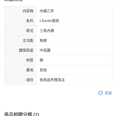
內容物
內褲乙件
系列
I-Earth/環保
款式
三角內褲
主功能
無痕
腰頭高度
中低腰
材質
棉
產地
其他
成份
依商品布標為主
客服
商品相關分類 (2)