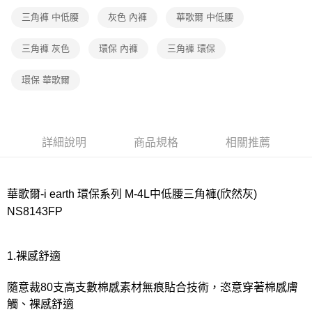
三角褲 中低腰
灰色 內褲
華歌爾 中低腰
付款後7-11取貨
每筆NT$80，滿NT$1,000(含以上)免運費
三角褲 灰色
環保 內褲
三角褲 環保
宅配
環保 華歌爾
每筆NT$80，滿NT$1,000(含以上)免運費
離島
每筆NT$220
詳細說明
商品規格
相關推薦
付款後門市自取
每筆NT$80，滿NT$1,000(含以上)免運費
華歌爾-i earth 環保系列 M-4L中低腰三角褲(欣然灰)
NS8143FP
1.裸感舒適
隨意裁80支高支數棉感素材無痕貼合技術，恣意穿著棉感膚
觸、裸感舒適