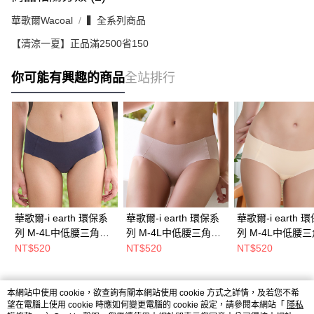
華歌爾Wacoal
▍全系列商品
【清涼一夏】正品滿2500省150
你可能有興趣的商品
全站排行
華歌爾-i earth 環保系
華歌爾-i earth 環保系
華歌爾-i earth 
列 M-4L中低腰三角褲
列 M-4L中低腰三角褲
列 M-4L中低腰
(沉靜灰) NS8143FS
(擁抱藕) NS8143L2
(晨曦膚) NS8143
NT$520
NT$520
NT$520
本網站中使用 cookie，欲查詢有關本網站使用 cookie 方式之詳情，及若您不希
熱門標籤
望在電腦上使用 cookie 時應如何變更電腦的 cookie 設定，請參閱本網站「
隱私