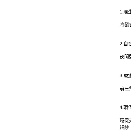
1.環
將製
2.自
夜間
3.
前左
4.
環保
細紗