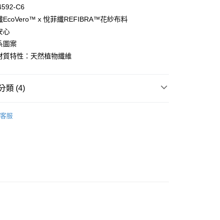
4592-C6
纖EcoVero™ x 悅菲纖REFIBRA™花紗布料
安心
系圖案
付款
保材質特性：天然植物纖維
0，滿NT$1,000(含以上)免運費
家取貨
類 (4)
0，滿NT$1,000(含以上)免運費
ew Arrival
付款
客服
0，滿NT$1,000(含以上)免運費
褲
▷ 生理褲
een
▍全系列商品
1取貨
0，滿NT$1,000(含以上)免運費
】正品滿2500省150
0，滿NT$1,000(含以上)免運費
20