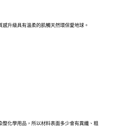
市自取
0，滿NT$1,000(含以上)免運費
質感升級具有溫柔的肌觸天然環保愛地球。
染整化學用品，所以材料表面多少會有異纖、粗