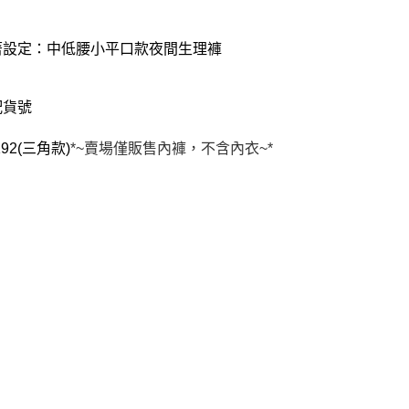
著設定：中低腰小平口款夜間生理褲
配貨號
192(三角款)
*~賣場僅販售內褲，不含內衣~*