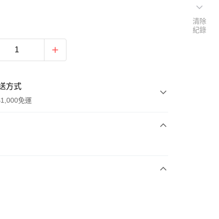
清除
紀錄
送方式
1,000免運
次付款
付款