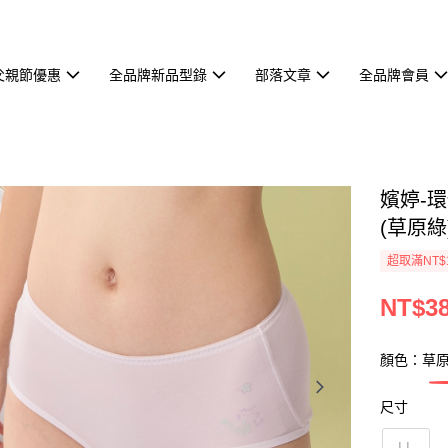
父親節優惠
全品牌新品型錄
部落文章
全品牌會員
嬪婷-
(草原綠)
超取滿NT$
NT$3
顏色：草
尺寸
LL