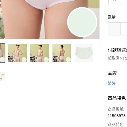
數量
付款與運
超取滿NT$
付款方式
品牌
信用卡一
嬪婷
超商取貨
商品特色
LINE Pay
商品編號
街口支付
11508973
商品特色
ATM付款