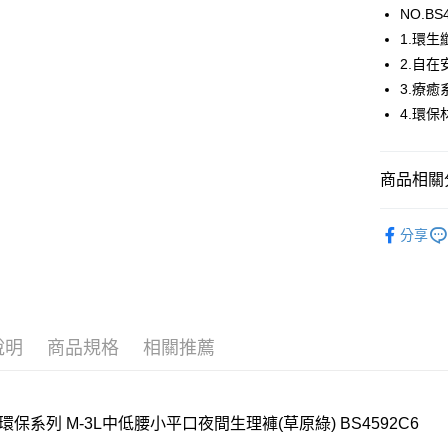
NO.BS
1.環生
運送方式
2.自在
3.療癒
全家取貨
4.環
每筆NT$8
付款後全
商品相關分
每筆NT$8
【新品上市】N
7-11取貨
分享
每筆NT$8
🔍女性內
嬪婷BeenT
付款後7-1
每筆NT$8
【清涼一夏
說明
商品規格
相關推薦
宅配
每筆NT$8
離島
環保系列 M-3L中低腰小平口夜間生理褲(草原綠) BS4592C6
每筆NT$2