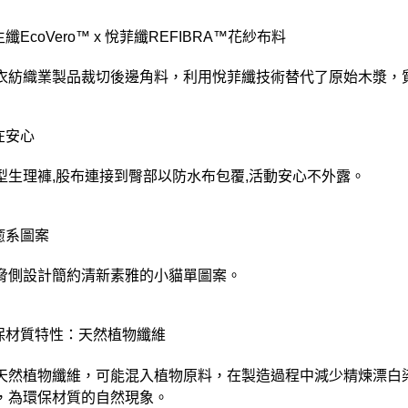
付款後門
生纖EcoVero™ x 悅菲纖REFIBRA™花紗布料
每筆NT$8
衣紡織業製品裁切後邊角料，利用悅菲纖技術替代了原始木漿，
在安心
型生理褲,股布連接到臀部以防水布包覆,活動安心不外露。
療癒系圖案
脅側設計簡約清新素雅的小貓單圖案。
環保材質特性：天然植物纖維
天然植物纖維，可能混入植物原料，在製造過程中減少精煉漂白
，為環保材質的自然現象。