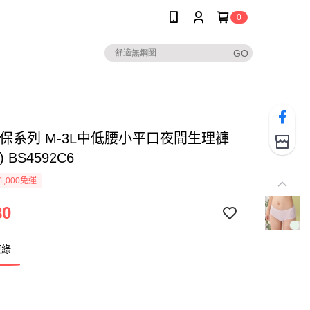
0
環保系列 M-3L中低腰小平口夜間生理褲
 BS4592C6
1,000免運
80
原綠