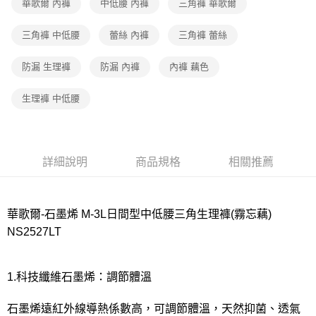
華歌爾 內褲
中低腰 內褲
三角褲 華歌爾
付款後7-11取貨
三角褲 中低腰
蕾絲 內褲
三角褲 蕾絲
每筆NT$80，滿NT$1,000(含以上)免運費
防漏 生理褲
防漏 內褲
內褲 藕色
宅配
每筆NT$80，滿NT$1,000(含以上)免運費
生理褲 中低腰
離島
每筆NT$220
付款後門市自取
詳細說明
商品規格
相關推薦
每筆NT$80，滿NT$1,000(含以上)免運費
華歌爾-石墨烯 M-3L日間型中低腰三角生理褲(霧忘藕)
NS2527LT
1.科技纖維石墨烯：調節體溫
石墨烯遠紅外線導熱係數高，可調節體溫，天然抑菌、透氣