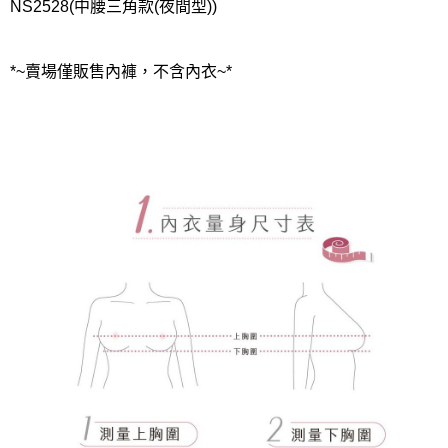
NS2528(中腰三角款(夜間型))
*~賣場僅販售內褲，不含內衣~*