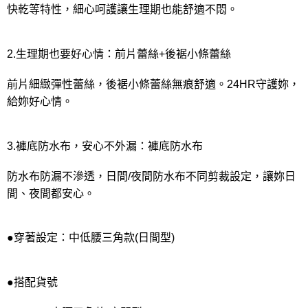
快乾等特性，細心呵護讓生理期也能舒適不悶。
2.生理期也要好心情：前片蕾絲+後裾小條蕾絲
前片細緻彈性蕾絲，後裾小條蕾絲無痕舒適。24HR守護妳，
給妳好心情。
3.褲底防水布，安心不外漏：褲底防水布
防水布防漏不滲透，日間/夜間防水布不同剪裁設定，讓妳日
間、夜間都安心。
●穿著設定：中低腰三角款(日間型)
●搭配貨號