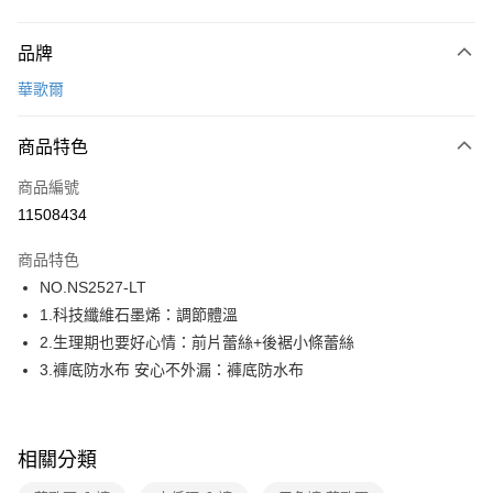
付款方式
品牌
信用卡一次付款
華歌爾
超商取貨付款
商品特色
LINE Pay
商品編號
街口支付
11508434
ATM付款
商品特色
運送方式
NO.NS2527-LT
1.科技纖維石墨烯：調節體溫
全家取貨付款
2.生理期也要好心情：前片蕾絲+後裾小條蕾絲
每筆NT$80，滿NT$1,000(含以上)免運費
3.褲底防水布 安心不外漏：褲底防水布
付款後全家取貨
每筆NT$80，滿NT$1,000(含以上)免運費
相關分類
7-11取貨付款
每筆NT$80，滿NT$1,000(含以上)免運費