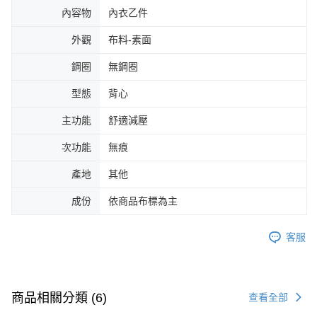
內容物
內衣乙件
外觀
布料-素面
鋼圈
無鋼圈
型態
背心
主功能
舒適減壓
次功能
無痕
產地
其他
成份
依商品布標為主
客服
商品相關分類 (6)
查看全部