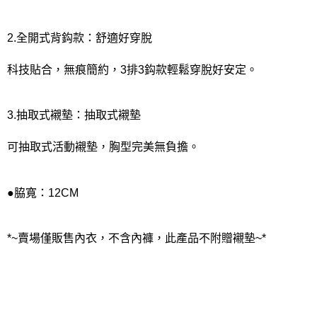
2.全開式背鈎款：舒適好穿脫
科技貼合，無痕簡約，3排3鈎款輕鬆穿脫好安定。
3.抽取式襯墊：抽取式襯墊
可抽取式活動襯墊，胸型完美無負擔。
●脇寬：12CM
*~賣場僅販售內衣，不含內褲，此產品不附贈襯墊~*