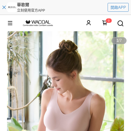
華歌爾
開啟APP
立刻使用官方APP
0
1
/
7