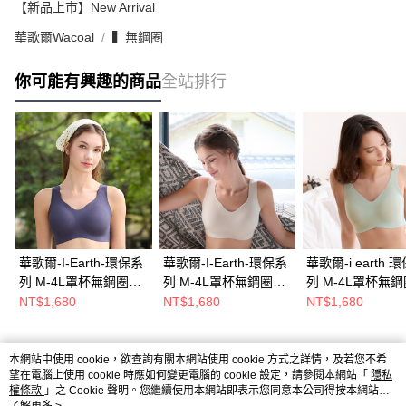
【新品上市】New Arrival
華歌爾Wacoal
▍無鋼圈
你可能有興趣的商品
全站排行
華歌爾-I-Earth-環保系
華歌爾-I-Earth-環保系
華歌爾-i earth 
列 M-4L罩杯無鋼圈內
列 M-4L罩杯無鋼圈內
列 M-4L罩杯無
衣(沈靜灰) NBB245FS
衣(欣然灰) NBB245FP
衣(霧灰綠) NBB2
NT$1,680
NT$1,680
NT$1,680
本網站中使用 cookie，欲查詢有關本網站使用 cookie 方式之詳情，及若您不希
熱門標籤
望在電腦上使用 cookie 時應如何變更電腦的 cookie 設定，請參閱本網站「
隱私
權條款
」之 Cookie 聲明。您繼續使用本網站即表示您同意本公司得按本網站使