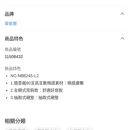
付款方式
品牌
信用卡一次付款
華歌爾
超商取貨付款
商品特色
LINE Pay
商品編號
街口支付
11508432
ATM付款
商品特色
運送方式
NO.NBB245-L2
1.隨意裁80支高支數棉感素材：棉感膚觸
全家取貨付款
2.全開式背鈎款：舒適好穿脫
每筆NT$80，滿NT$1,000(含以上)免運費
3.抽取式襯墊：抽取式襯墊
付款後全家取貨
每筆NT$80，滿NT$1,000(含以上)免運費
相關分類
7-11取貨付款
每筆NT$80，滿NT$1,000(含以上)免運費