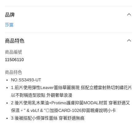
付款方式
品牌
信用卡一次付款
莎露
運送方式
商品特色
宅配
每筆NT$80，滿NT$1,000(含以上)免運費
商品編號
11506110
商品特色
NO.SS3493-UT
1.前片使用彈性Leaver蕾絲華麗展現 搭配立體雷射熱切刺繡花片
以不對稱造型妝點 外觀奢華浪漫
2.後片使用乳木果油+Protimo護膚抑菌MODAL材質 穿著舒適又
保濕。" & vbLf & "◎加掛CARD-1026抑菌親膚說明小卡
3.後裾搭配小條彈性蕾絲 穿著舒適無痕