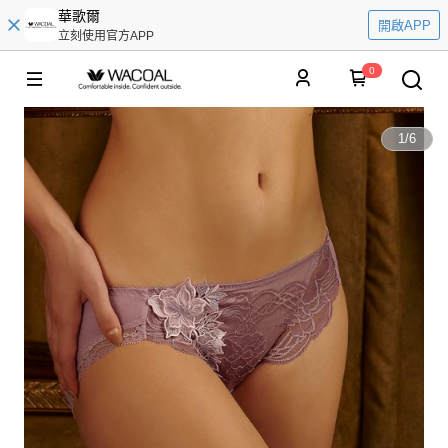
華歌爾
開啟APP
立刻使用官方APP
0
1
/
6