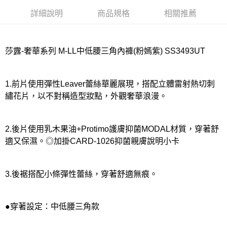
詳細說明
商品規格
相關推薦
莎露-奢華系列 M-LL中低腰三角內褲(粉嫣紫) SS3493UT
1.前片使用彈性Leaver蕾絲華麗展現，搭配立體雷射熱切刺
繡花片，以不對稱造型妝點，外觀奢華浪漫。
2.後片使用乳木果油+Protimo護膚抑菌MODAL材質，穿著舒
適又保濕。◎加掛CARD-1026抑菌親膚說明小卡
3.後裾搭配小條彈性蕾絲，穿著舒適無痕。
●穿著設定：中低腰三角款