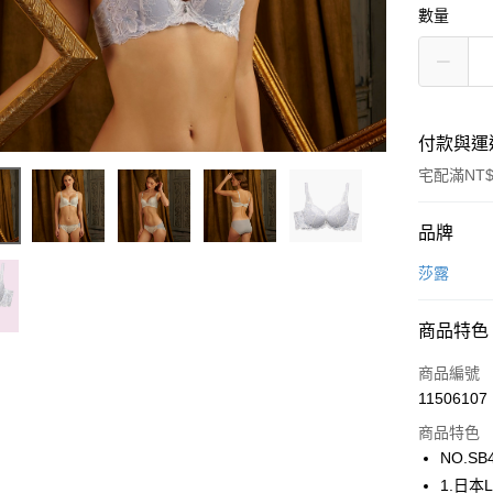
數量
付款與運
宅配滿NT$
付款方式
品牌
信用卡一
莎露
商品特色
運送方式
商品編號
宅配
11506107
每筆NT$8
商品特色
NO.SB
1.日本