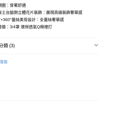
形鋼圈：穿著舒適
杯與土台脇側立體花片裝飾：展現高級裝飾奢華感
背+360°蕾絲美背設計：全蕾絲奢華感
特徵：3/4罩 環保透氣Q棉裡打
類 (3)
ew Arrival
客服
e
】正品滿2500省150