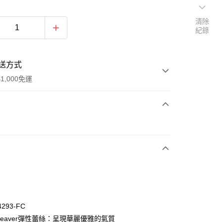
清除
紀錄
送方式
1,000免運
次付款
0，滿NT$1,000(含以上)免運費
4293-FC
Leaver彈性蕾絲：呈現華麗優雅的氣質