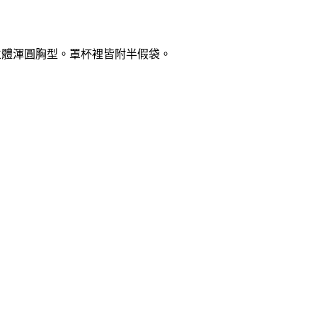
造立體渾圓胸型。罩杯裡皆附半假袋。