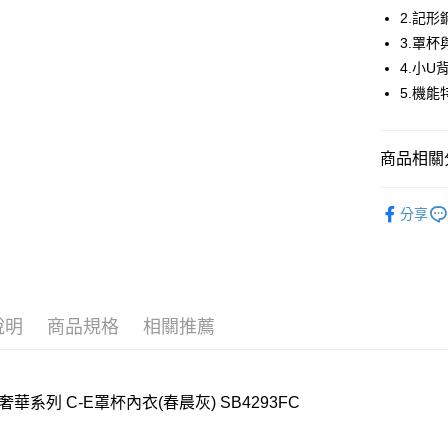
2.記
3.罩
4.小U
5.機能
商品相關分
【新品上市】N
分享
莎露Salut
【清涼一夏
說明
商品規格
相關推薦
奢華系列 C-E罩杯內衣(春晨灰) SB4293FC