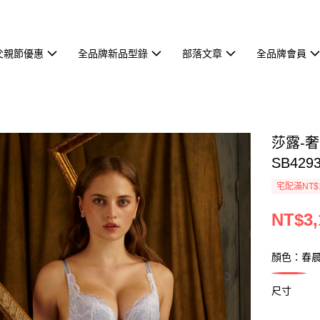
父親節優惠
全品牌新品型錄
部落文章
全品牌會員
莎露-奢
SB429
宅配滿NT$
NT$3,
顏色：春
尺寸