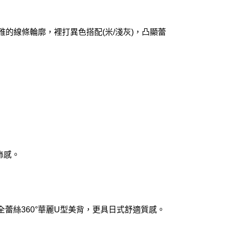
雅的線條輪廓，裡打異色搭配(米/淺灰)，凸顯蕾
飾感。
全蕾絲360°華麗U型美背，更具日式舒適質感。