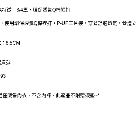
機能特徵：3/4罩，環保透氣Q棉裡打
4罩，使用環保透氣Q棉裡打，P-UP三片接，穿著舒適透氣，營
：8.5CM
配貨號
93
賣場僅販售內衣，不含內褲，此產品不附贈襯墊~*