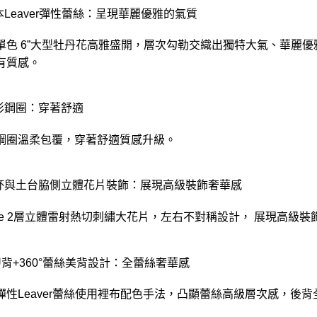
日本Leaver彈性蕾絲：呈現華麗優雅的氣質
單色 6”大型牡丹花高雅盛開，層次勾勒交織出獨特大氣、華麗優
有質感。
記形鋼圈：穿著舒適
鋼圈溫柔包覆，穿著舒適質感升級。
罩杯與土台脇側立體花片裝飾：展現高級裝飾奢華感
tone 2層立體雷射熱切刺繡大花片，左右不對稱設計， 展現高級裝
小U背+360°蕾絲美背設計：全蕾絲奢華感
彈性Leaver蕾絲使用裡布配色手法，凸顯蕾絲高級層次感，後背