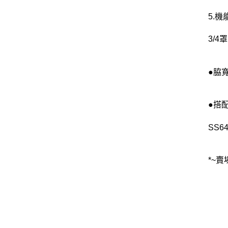
5.
3/
●脇寬
●搭
SS64
*~