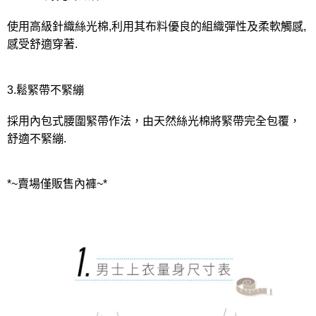
使用高級針織絲光棉,利用其布料優良的組織彈性及柔軟觸感,
感受舒適穿著.
3.鬆緊帶不緊繃
採用內包式腰圍緊帶作法，由天然絲光棉將緊帶完全包覆，
舒適不緊繃.
*~賣場僅販售內褲~*