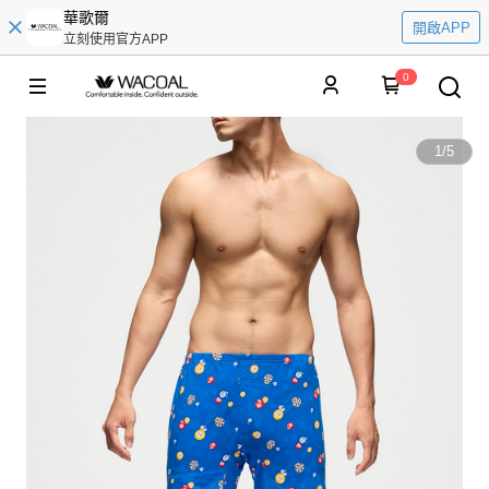
華歌爾
開啟APP
立刻使用官方APP
0
1
/
5