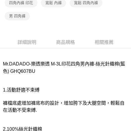
四角內褲 印花
寬鬆 內褲
寬鬆 四角內褲
付款後7-11取貨
男 四角褲
每筆NT$80，滿NT$1,000(含以上)免運費
宅配
每筆NT$80，滿NT$1,000(含以上)免運費
詳細說明
商品規格
相關推薦
離島
每筆NT$220
Mr.DADADO-樂透樂透 M-3L印花四角男內褲-絲光針織棉(藍
付款後門市自取
色) GHQ607BU
每筆NT$80，滿NT$1,000(含以上)免運費
1.活動舒適不束縛
褲檔底處增加褲底布的設計，增加胯下及大腿空間，輕鬆自
在活動不受束縛.
2.100%絲光針織棉