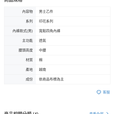
商品規格
內容物
男士乙件
系列
印花系列
內褲款式(男)
寬鬆四角內褲
主功能
透氣
腰頭高度
中腰
材質
棉
產地
越南
成份
依商品布標為主
客服
商品相關分類 (4)
查看全部