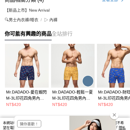
【新品上市】New Arrival
🔍男士內衣褲/睡衣
▷ 內褲
你可能有興趣的商品
全站排行
Mr.DADADO-愛在蝦閃
Mr.DADADO-輕鬆一夏
Mr.DADADO-財
M-3L印花四角男內褲
M-3L印花四角男內褲
M-3L印花四角男
(藍色) GHQ621DB
(靛灰藍色)
絲光針織棉(藍色)
NT$420
NT$420
NT$420
GHQ6175N
GHQ604BU
本網站中使用 cookie，欲查詢有關本網站使用 cookie 方式之詳情，及若您不希
熱門標籤
望在電腦上使用 cookie 時應如何變更電腦的 cookie 設定，請參閱本網站「
隱私