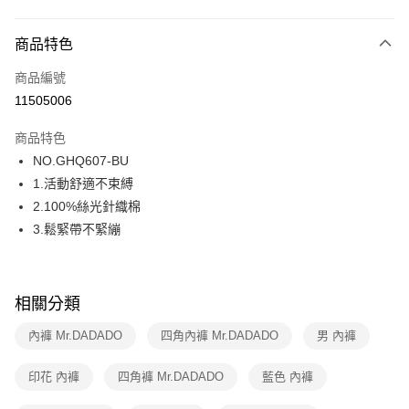
付款方式
商品特色
信用卡一次付款
商品編號
超商取貨付款
11505006
LINE Pay
商品特色
街口支付
NO.GHQ607-BU
1.活動舒適不束縛
ATM付款
2.100%絲光針織棉
3.鬆緊帶不緊繃
運送方式
全家取貨付款
每筆NT$80，滿NT$1,000(含以上)免運費
相關分類
付款後全家取貨
內褲 Mr.DADADO
四角內褲 Mr.DADADO
男 內褲
每筆NT$80，滿NT$1,000(含以上)免運費
印花 內褲
四角褲 Mr.DADADO
藍色 內褲
7-11取貨付款
每筆NT$80，滿NT$1,000(含以上)免運費