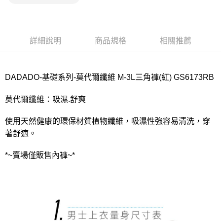
宅配
每筆NT$80，滿NT$1,000(含以上)免運費
離島
詳細說明
商品規格
相關推薦
每筆NT$220
付款後門市自取
DADADO-基礎系列-莫代爾纖維 M-3L三角褲(紅) GS6173RB
每筆NT$80，滿NT$1,000(含以上)免運費
莫代爾纖維：吸濕.舒爽
使用天然健康的環保材質植物纖維，吸濕性強容易清洗，穿
著舒適。
*~賣場僅販售內褲~*