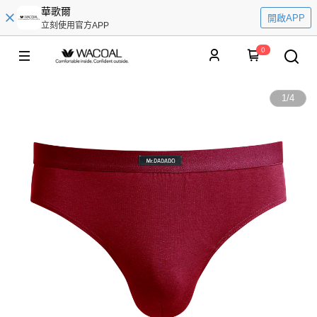
華歌爾
開啟APP
立刻使用官方APP
0
1
/
4