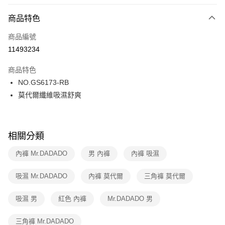
超商取貨付款
商品特色
LINE Pay
商品編號
街口支付
11493234
ATM付款
商品特色
運送方式
NO.GS6173-RB
莫代爾纖維吸濕舒爽
全家取貨付款
每筆NT$80，滿NT$1,000(含以上)免運費
付款後全家取貨
相關分類
每筆NT$80，滿NT$1,000(含以上)免運費
內褲 Mr.DADADO
男 內褲
內褲 吸濕
7-11取貨付款
每筆NT$80，滿NT$1,000(含以上)免運費
吸濕 Mr.DADADO
內褲 莫代爾
三角褲 莫代爾
付款後7-11取貨
吸濕 男
紅色 內褲
Mr.DADADO 男
每筆NT$80，滿NT$1,000(含以上)免運費
三角褲 Mr.DADADO