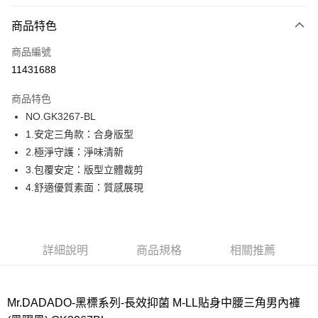
超商取貨付款
商品特色
LINE Pay
商品編號
街口支付
11431688
ATM付款
商品特色
運送方式
NO.GK3267-BL
1.安定三角款：合身版型
全家取貨付款
2.極淨守護：淨味清新
每筆NT$80，滿NT$1,000(含以上)免運費
3.包覆安定：版型立體裁剪
付款後全家取貨
4.舒適優質素面：質感展現
每筆NT$80，滿NT$1,000(含以上)免運費
7-11取貨付款
每筆NT$80，滿NT$1,000(含以上)免運費
詳細說明
商品規格
相關推薦
付款後7-11取貨
每筆NT$80，滿NT$1,000(含以上)免運費
Mr.DADADO-黑標系列-長效抑菌 M-LL貼身中腰三角男內褲