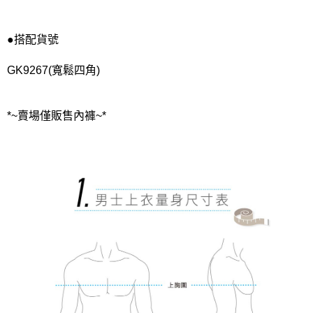
●搭配貨號
GK9267(寬鬆四角)
*~賣場僅販售內褲~*