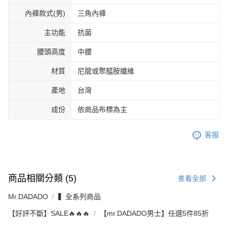
內褲款式(男)
三角內褲
主功能
抗菌
腰頭高度
中腰
材質
尼龍或聚醯胺纖維
產地
台灣
成份
依商品布標為主
客服
商品相關分類 (5)
查看全部
Mr.DADADO
▍全系列商品
【好評不斷】SALE🔥🔥🔥
【mr.DADADO男士】任選5件85折