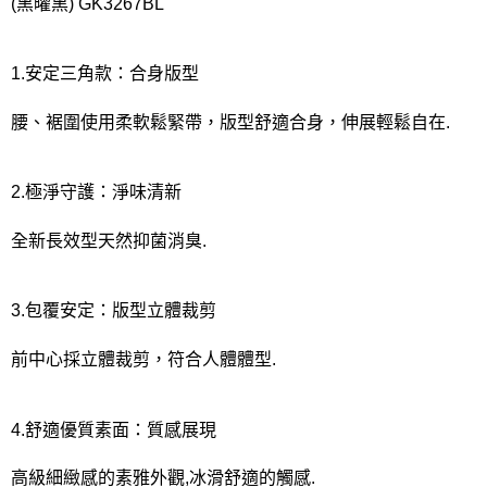
宅配
(黑曜黑) GK3267BL
每筆NT$80，滿NT$1,000(含以上)免運費
離島
1.安定三角款：合身版型
每筆NT$220
腰、裾圍使用柔軟鬆緊帶，版型舒適合身，伸展輕鬆自在.
付款後門市自取
每筆NT$80，滿NT$1,000(含以上)免運費
2.極淨守護：淨味清新
全新長效型天然抑菌消臭.
3.包覆安定：版型立體裁剪
前中心採立體裁剪，符合人體體型.
4.舒適優質素面：質感展現
高級細緻感的素雅外觀,冰滑舒適的觸感.