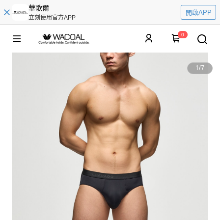
華歌爾
開啟APP
立刻使用官方APP
0
1
/
7