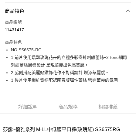
超商取貨付款
商品特色
LINE Pay
商品編號
街口支付
11431417
ATM付款
商品特色
運送方式
NO.SS6575-RG
1.前片使用嬌豔玫瑰花卉的立體多彩密針刺繡蕾絲+2-tone細緻
全家取貨付款
刺繡蕾絲層疊設計 呈現華麗出色高質感。
每筆NT$80，滿NT$1,000(含以上)免運費
2.脇側搭配美麗貼鑽飾花作不對稱設計 增添華麗感。
付款後全家取貨
3.後片使用纖維質搭配裾圍寬版彈性蕾絲 營造華麗的氛圍
每筆NT$80，滿NT$1,000(含以上)免運費
7-11取貨付款
每筆NT$80，滿NT$1,000(含以上)免運費
詳細說明
商品規格
相關推薦
付款後7-11取貨
每筆NT$80，滿NT$1,000(含以上)免運費
莎露~優雅系列 M-LL中低腰平口褲(玫瑰紅) SS6575RG