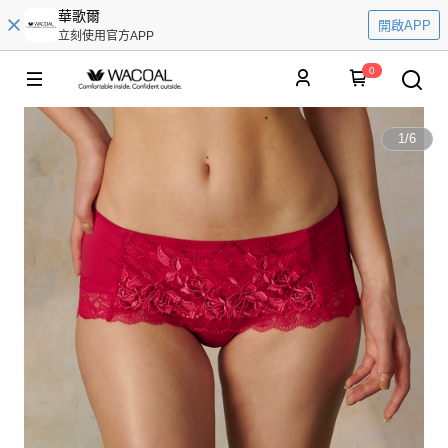
華歌爾
開啟APP
立刻使用官方APP
0
1
/
6