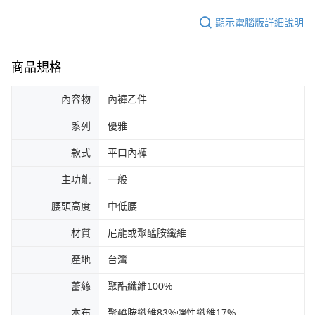
顯示電腦版詳細說明
商品規格
內容物
內褲乙件
系列
優雅
款式
平口內褲
主功能
一般
腰頭高度
中低腰
材質
尼龍或聚醯胺纖維
產地
台灣
蕾絲
聚酯纖維100%
本布
聚醯胺纖維83%彈性纖維17%