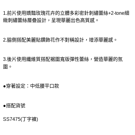
宅配
每筆NT$80，滿NT$1,000(含以上)免運費
1.前片使用嬌豔玫瑰花卉的立體多彩密針刺繡蕾絲+2-tone細
離島
緻刺繡蕾絲層疊設計，呈現華麗出色高質感。
每筆NT$220
付款後門市自取
2.脇側搭配美麗貼鑽飾花作不對稱設計，增添華麗感。
每筆NT$80，滿NT$1,000(含以上)免運費
3.後片使用纖維質搭配裾圍寬版彈性蕾絲，營造華麗的氛
圍。
●穿著設定：中低腰平口款
●搭配貨號
SS7475(丁字褲)