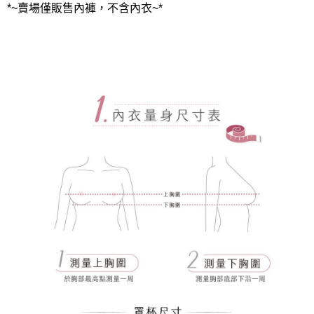
*~賣場僅販售內褲，不含內衣~*