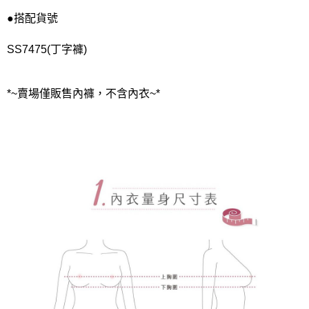
●搭配貨號
SS7475(丁字褲)
*~賣場僅販售內褲，不含內衣~*