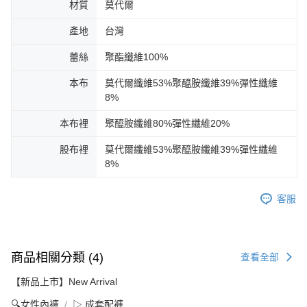
材質
莫代爾
產地
台灣
蕾絲
聚酯纖維100%
本布
莫代爾纖維53%聚醯胺纖維39%彈性纖維
8%
本布裡
聚醯胺纖維80%彈性纖維20%
股布裡
莫代爾纖維53%聚醯胺纖維39%彈性纖維
8%
客服
商品相關分類 (4)
查看全部
【新品上市】New Arrival
🔍女性內褲
▷ 成套配褲