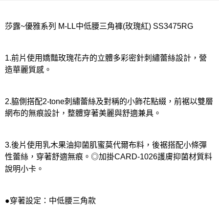
宅配
每筆NT$80，滿NT$1,000(含以上)免運費
莎露~優雅系列 M-LL中低腰三角褲(玫瑰紅) SS3475RG
離島
每筆NT$220
1.前片使用嬌豔玫瑰花卉的立體多彩密針刺繡蕾絲設計，營
付款後門市自取
造華麗質感。
每筆NT$80，滿NT$1,000(含以上)免運費
2.脇側搭配2-tone刺繡蕾絲及對稱的小飾花點綴，前裾以雙層
網布的無痕設計，整體穿著美麗與舒適兼具。
3.後片使用乳木果油抑菌肌蜜莫代爾布料，後裾搭配小條彈
性蕾絲，穿著舒適無痕。◎加掛CARD-1026護膚抑菌材質料
說明小卡。
●穿著設定：中低腰三角款