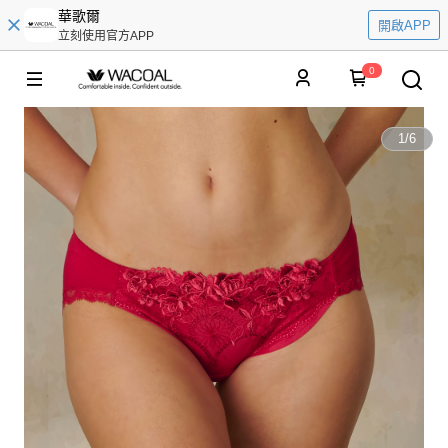
華歌爾
開啟APP
立刻使用官方APP
0
1
/
6