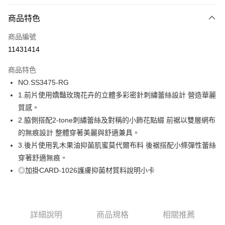
超商取貨付款
商品特色
LINE Pay
商品編號
街口支付
11431414
ATM付款
商品特色
運送方式
NO.SS3475-RG
1.前片使用嬌豔玫瑰花卉的立體多彩密針刺繡蕾絲設計 營造華麗
全家取貨付款
質感。
每筆NT$80，滿NT$1,000(含以上)免運費
2.脇側搭配2-tone刺繡蕾絲及對稱的小飾花點綴 前裾以雙層網布
付款後全家取貨
的無痕設計 整體穿著美麗與舒適兼具。
每筆NT$80，滿NT$1,000(含以上)免運費
3.後片使用乳木果油抑菌肌蜜莫代爾布料 後裾搭配小條彈性蕾絲
穿著舒適無痕。
7-11取貨付款
◎加掛CARD-1026護膚抑菌材質料說明小卡
每筆NT$80，滿NT$1,000(含以上)免運費
付款後7-11取貨
每筆NT$80，滿NT$1,000(含以上)免運費
詳細說明
商品規格
相關推薦