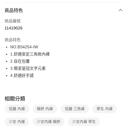
超商取貨付款
商品特色
LINE Pay
商品編號
街口支付
11419026
ATM付款
商品特色
運送方式
NO.BS4254-IW
1.舒適安定三角款內褲
全家取貨付款
2.自在包覆
每筆NT$80，滿NT$1,000(含以上)免運費
3.簡潔皇冠文字元素
付款後全家取貨
4.舒適好手感
每筆NT$80，滿NT$1,000(含以上)免運費
7-11取貨付款
相關分類
每筆NT$80，滿NT$1,000(含以上)免運費
低腰 內褲
嬪婷 內褲
低腰 三角褲
學生 內褲
付款後7-11取貨
每筆NT$80，滿NT$1,000(含以上)免運費
少女 內褲
少女內褲 嬪婷
少女內褲 學生