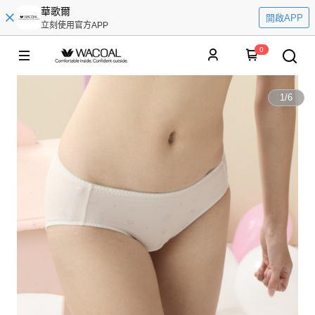
華歌爾
開啟APP
立刻使用官方APP
0
1
/
6