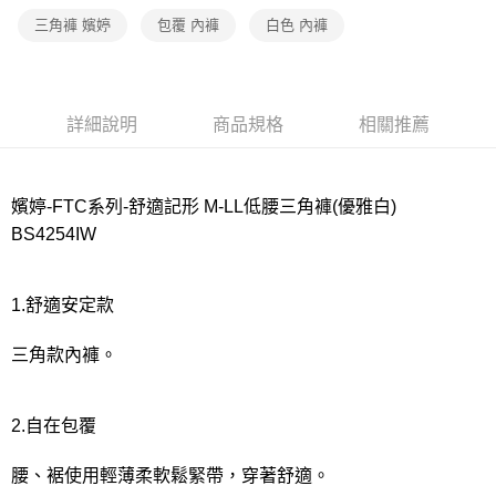
宅配
三角褲 嬪婷
包覆 內褲
白色 內褲
每筆NT$80，滿NT$1,000(含以上)免運費
離島
每筆NT$220
詳細說明
商品規格
相關推薦
付款後門市自取
每筆NT$80，滿NT$1,000(含以上)免運費
嬪婷-FTC系列-舒適記形 M-LL低腰三角褲(優雅白)
BS4254IW
1.舒適安定款
三角款內褲。
2.自在包覆
腰、裾使用輕薄柔軟鬆緊帶，穿著舒適。