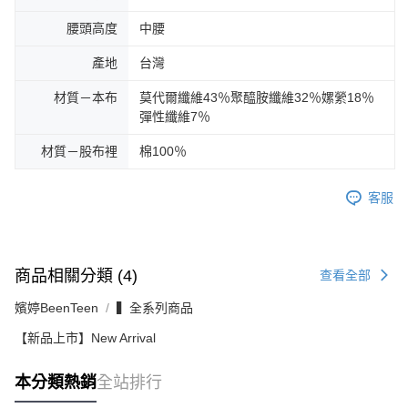
腰頭高度
中腰
產地
台灣
材質－本布
莫代爾纖維43％聚醯胺纖維32％嫘縈18％
彈性纖維7％
材質－股布裡
棉100％
客服
商品相關分類 (4)
查看全部
嬪婷BeenTeen
▍全系列商品
【新品上市】New Arrival
本分類熱銷
全站排行