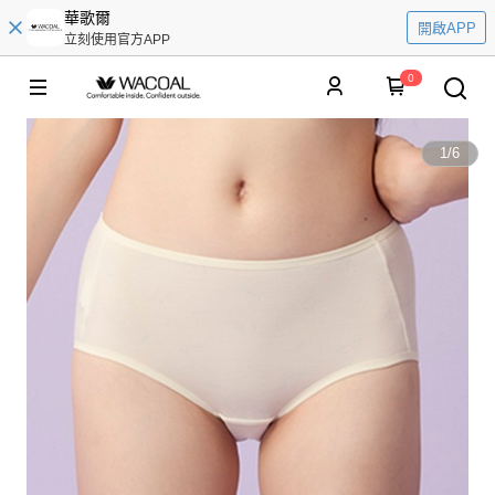
華歌爾
開啟APP
立刻使用官方APP
0
1
/
6