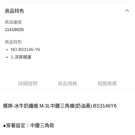
超商取貨付款
商品特色
LINE Pay
商品編號
街口支付
11418026
ATM付款
商品特色
運送方式
NO.BS3146-Y6
1.涼爽親膚
全家取貨付款
每筆NT$80，滿NT$1,000(含以上)免運費
付款後全家取貨
詳細說明
商品規格
相關推薦
每筆NT$80，滿NT$1,000(含以上)免運費
7-11取貨付款
每筆NT$80，滿NT$1,000(含以上)免運費
嬪婷-冰牛奶纖維 M-3L中腰三角褲(奶油黃) BS3146Y6
付款後7-11取貨
每筆NT$80，滿NT$1,000(含以上)免運費
●穿著設定：中腰三角款