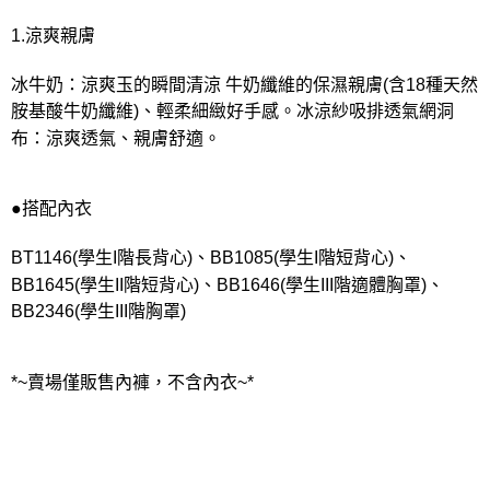
宅配
每筆NT$80，滿NT$1,000(含以上)免運費
1.涼爽親膚
離島
冰牛奶：涼爽玉的瞬間清涼 牛奶纖維的保濕親膚(含18種天然
每筆NT$220
胺基酸牛奶纖維)、輕柔細緻好手感。冰涼紗吸排透氣網洞
布：涼爽透氣、親膚舒適。
付款後門市自取
每筆NT$80，滿NT$1,000(含以上)免運費
●搭配內衣
BT1146(學生I階長背心)、BB1085(學生I階短背心)、
BB1645(學生II階短背心)、BB1646(學生III階適體胸罩)、
BB2346(學生III階胸罩)
*~賣場僅販售內褲，不含內衣~*