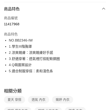
超商取貨付款
商品特色
LINE Pay
商品編號
街口支付
11417968
ATM付款
商品特色
運送方式
NO.BB2346-IW
1.學生III階胸罩
全家取貨付款
2.涼爽親膚：涼爽親膚好手感
每筆NT$80，滿NT$1,000(含以上)免運費
3.舒適穿著：透氣裡打搭配軟鋼圈
付款後全家取貨
4.Q萌圖案設計
每筆NT$80，滿NT$1,000(含以上)免運費
5.適合制服穿搭：柔和淺色系
7-11取貨付款
每筆NT$80，滿NT$1,000(含以上)免運費
相關分類
付款後7-11取貨
夏天 穿搭
透氣 內衣
嬪婷 內衣
每筆NT$80，滿NT$1,000(含以上)免運費