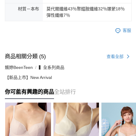
材質－本布
莫代爾纖維43％聚醯胺纖維32％嫘縈18％
彈性纖維7％
客服
商品相關分類 (5)
查看全部
嬪婷BeenTeen
▍全系列商品
【新品上市】New Arrival
你可能有興趣的商品
全站排行