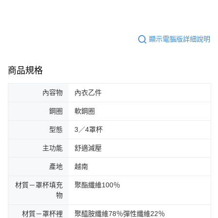
顯示電腦版詳細說明
商品規格
內容物
內衣乙件
鋼圈
軟鋼圈
型態
3／4罩杯
主功能
舒適減壓
產地
越南
材質－罩杯填充
聚酯纖維100％
物
材質－罩杯裡
聚醯胺纖維78％彈性纖維22％