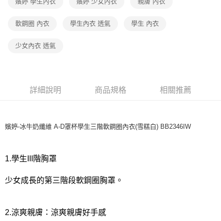
宅配
嬪婷 學生內衣
嬪婷 少女內衣
親膚 內衣
每筆NT$80，滿NT$1,000(含以上)免運費
軟鋼圈 內衣
學生內衣 透氣
學生 內衣
離島
每筆NT$220
少女內衣 透氣
付款後門市自取
每筆NT$80，滿NT$1,000(含以上)免運費
詳細說明
商品規格
相關推薦
嬪婷-冰牛奶纖維 A-D罩杯學生三階軟鋼圈內衣(雪糕白) BB2346IW
1.學生III階胸罩
少女成長的第三階段軟鋼圈胸罩。
2.涼爽親膚：涼爽親膚好手感