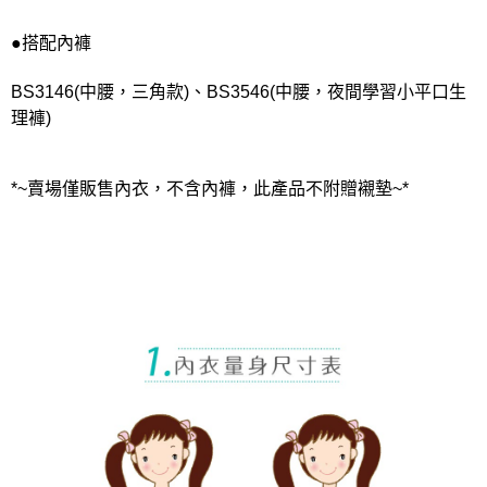
●搭配內褲
BS3146(中腰，三角款)、BS3546(中腰，夜間學習小平口生
理褲)
*~賣場僅販售內衣，不含內褲，此產品不附贈襯墊~*