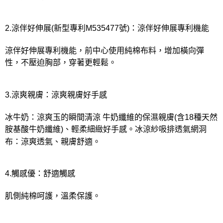
2.涼伴好伸展(新型專利M535477號)：涼伴好伸展專利機能
涼伴好伸展專利機能，前中心使用純棉布料，增加橫向彈
性，不壓迫胸部，穿著更輕鬆。
3.涼爽親膚：涼爽親膚好手感
冰牛奶：涼爽玉的瞬間清涼 牛奶纖維的保濕親膚(含18種天然
胺基酸牛奶纖維)、輕柔細緻好手感。冰涼紗吸排透氣網洞
布：涼爽透氣、親膚舒適。
4.觸感優：舒適觸感
肌側純棉呵護，溫柔保護。