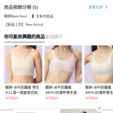
商品相關分類 (5)
查看全部
嬪婷BeenTeen
▍全系列商品
【新品上市】New Arrival
你可能有興趣的商品
全站排行
嬪婷-冰牛奶纖維 學生
嬪婷-冰牛奶纖維
嬪婷-冰牛奶纖維
S-LL第一階套穿式短背
AA70-85罩杯學生第二
AA70-85罩杯學
心(奶油黃) BB1085Y6
階段內衣 套穿式短背
階段內衣 套穿式
NT$650
NT$650
NT$650
心(泡泡粉)
心(雪糕白)
BB1645AALP
BB1645AAIW