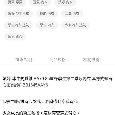
宅配
夏天 穿搭
透氣 內衣
嬪婷 內衣
每筆NT$80，滿NT$1,000(含以上)免運費
嬪婷 學生內衣
機能 內衣
親膚 內衣
離島
每筆NT$220
學生內衣 透氣
學生 內衣
少女內衣 透氣
付款後門市自取
透氣 背心
每筆NT$80，滿NT$1,000(含以上)免運費
詳細說明
商品規格
相關推薦
嬪婷-冰牛奶纖維 AA70-85罩杯學生第二階段內衣
套穿式短背
心
(奶油黃) BB1645AAY6
1.學生II階短背心款式：窄肩帶套穿式背心
少女成長的第二階段，窄肩帶套穿式背心。