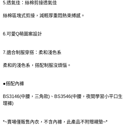
5.透氣佳：絲棉剪接透氣佳
絲棉區塊式剪接，減輕厚重悶熱束縛感。
6.可愛Q萌圖案設計
7.適合制服穿搭：柔和淺色系
柔和的淺色系，搭配制服沒煩惱。
●搭配內褲
BS3146(中腰，三角款)、BS3546(中腰，夜間學習小平口生
理褲)
*~賣場僅販售內衣，不含內褲，此產品不附贈襯墊~*