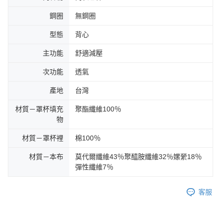
鋼圈
無鋼圈
型態
背心
主功能
舒適減壓
次功能
透氣
產地
台灣
材質－罩杯填充
聚酯纖維100％
物
材質－罩杯裡
棉100％
材質－本布
莫代爾纖維43％聚醯胺纖維32％嫘縈18％
彈性纖維7％
客服