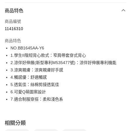
超商取貨付款
商品特色
LINE Pay
商品編號
街口支付
11416310
ATM付款
商品特色
運送方式
NO.BB1645AA-Y6
1.學生II階短背心款式：窄肩帶套穿式背心
全家取貨付款
2.涼伴好伸展(新型專利M535477號)：涼伴好伸展專利機能
每筆NT$80，滿NT$1,000(含以上)免運費
3.涼爽親膚：涼爽親膚好手感
付款後全家取貨
4.觸感優：舒適觸感
每筆NT$80，滿NT$1,000(含以上)免運費
5.透氣佳：絲棉剪接透氣佳
6.可愛Q萌圖案設計
7-11取貨付款
7.適合制服穿搭：柔和淺色系
每筆NT$80，滿NT$1,000(含以上)免運費
付款後7-11取貨
每筆NT$80，滿NT$1,000(含以上)免運費
相關分類