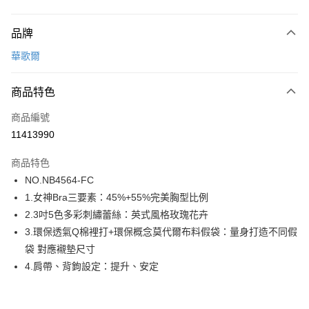
付款方式
品牌
信用卡一次付款
華歌爾
超商取貨付款
商品特色
LINE Pay
商品編號
街口支付
11413990
ATM付款
商品特色
運送方式
NO.NB4564-FC
1.女神Bra三要素：45%+55%完美胸型比例
全家取貨付款
2.3吋5色多彩刺繡蕾絲：英式風格玫瑰花卉
每筆NT$80，滿NT$1,000(含以上)免運費
3.環保透氣Q棉裡打+環保概念莫代爾布料假袋：量身打造不同假
付款後全家取貨
袋 對應襯墊尺寸
每筆NT$80，滿NT$1,000(含以上)免運費
4.肩帶、背鉤設定：提升、安定
7-11取貨付款
每筆NT$80，滿NT$1,000(含以上)免運費