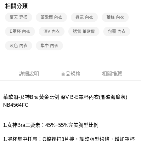
相關分類
付款後7-11取貨
夏天 穿搭
華歌爾 內衣
透氣 內衣
蕾絲 內衣
每筆NT$80，滿NT$1,000(含以上)免運費
宅配
E罩杯 內衣
深V 內衣
透氣 華歌爾
包覆 內衣
每筆NT$80，滿NT$1,000(含以上)免運費
灰色 內衣
集中 內衣
離島
每筆NT$220
付款後門市自取
詳細說明
商品規格
相關推薦
每筆NT$80，滿NT$1,000(含以上)免運費
華歌爾-女神Bra 黃金比例 深V B-E罩杯內衣(晶礦海鹽灰)
NB4564FC
1.女神Bra三要素：45%+55%完美胸型比例
1.罩杯集中托高：Q棉裡打3片接，調整版型線條，增加罩杯