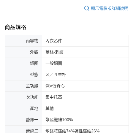
顯示電腦版詳細說明
商品規格
內容物
內衣乙件
外觀
蕾絲-刺繡
鋼圈
一般鋼圈
型態
３／４罩杯
主功能
深V低脊心
次功能
集中托高
產地
其他
蕾絲一
聚酯纖維100%
蕾絲二
聚醯胺纖維74%彈性纖維26%