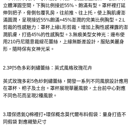
立體渾圓空間，下胸比例接近55%、飽滿有型。罩杯裡打延
伸到把子，脅側包覆乳房，往前推、往上托，使上胸肌膚澎
滿圓潤，呈現接近55%飽滿+45%澎潤的完美比例胸型。2.L
剪裁的性感魅力：罩杯上緣L形剪裁，增加上胸性感裸露的澎
潤肌膚，打造45%的性感胸型。3.無痕美型女神光：邊布使
用210丹尼隨意裁緹花蕾絲，上緣無斷差設計，服貼美麗身
形，隨時保有女神光采。
2.3吋5色多彩刺繡蕾絲：英式風格玫瑰花卉
英式玫瑰多彩5色紗刺繡蕾絲，開發一系列不同風貌設計應用
在罩杯、杷子及土台。罩杯展現華麗風貌，土台前中心對應
不同色花而呈現2種風貌。
3.環保透氣Q棉裡打+環保概念莫代爾布料假袋：量身打造不
同假袋 對應襯墊尺寸