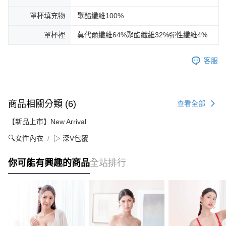
罩杯填充物
聚酯纖維100%
罩杯裡
莫代爾纖維64%聚酯纖維32%彈性纖維4%
客服
商品相關分類 (6)
查看全部
【新品上市】New Arrival
🔍女性內衣
▷ 深V包覆
你可能有興趣的商品
全站排行