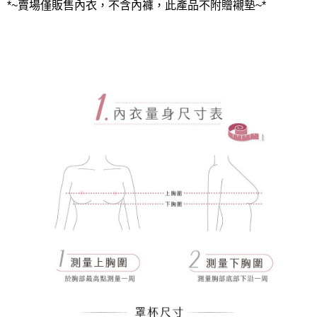
*~賣場僅販售內衣，不含內褲，此產品不附贈襯墊~*