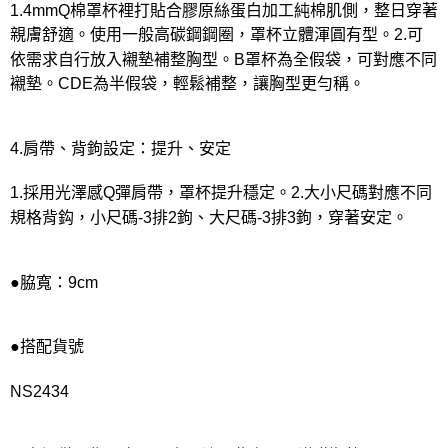
1.4mmQ棉罩杯裡打貼合膠原絲蛋白加工純棉肌側，整日穿著
親膚舒適。使用一般高碳鋼鋼圈，罩杯立體渾圓有型。2.可
依需求自行放入襯墊補整胸型。B罩杯為全假袋，可對應不同
襯墊。CDE為半假袋，輕鬆補整，讓胸型更勻稱。
4.肩帶、背鉤設定：提升、安定
1.採用光澤感Q彈肩帶，罩杯提升穩定。2.大小尺碼對應不同
規格背鈎，小尺碼-3排2鉤、大尺碼-3排3鉤，穿著安定。
●脇寬：9cm
●搭配貨號
NS2434