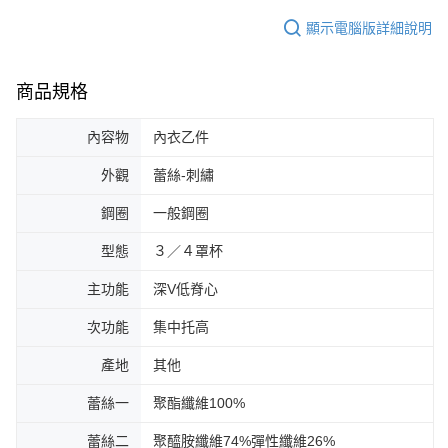
顯示電腦版詳細說明
商品規格
內容物
內衣乙件
外觀
蕾絲-刺繡
鋼圈
一般鋼圈
型態
３／４罩杯
主功能
深V低脊心
次功能
集中托高
產地
其他
蕾絲一
聚酯纖維100%
蕾絲二
聚醯胺纖維74%彈性纖維26%