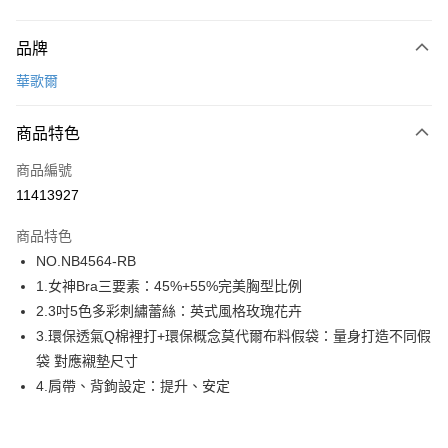
付款方式
品牌
信用卡一次付款
華歌爾
超商取貨付款
商品特色
LINE Pay
商品編號
街口支付
11413927
ATM付款
商品特色
運送方式
NO.NB4564-RB
1.女神Bra三要素：45%+55%完美胸型比例
全家取貨付款
2.3吋5色多彩刺繡蕾絲：英式風格玫瑰花卉
每筆NT$80，滿NT$1,000(含以上)免運費
3.環保透氣Q棉裡打+環保概念莫代爾布料假袋：量身打造不同假
付款後全家取貨
袋 對應襯墊尺寸
每筆NT$80，滿NT$1,000(含以上)免運費
4.肩帶、背鉤設定：提升、安定
7-11取貨付款
每筆NT$80，滿NT$1,000(含以上)免運費