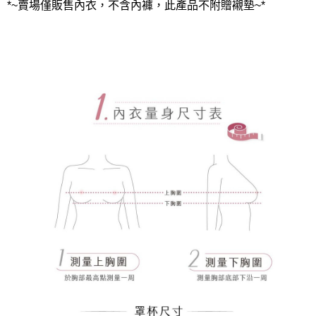
*~賣場僅販售內衣，不含內褲，此產品不附贈襯墊~*