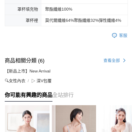
罩杯填充物
聚酯纖維100%
罩杯裡
莫代爾纖維64%聚酯纖維32%彈性纖維4%
客服
商品相關分類 (6)
查看全部
【新品上市】New Arrival
🔍女性內衣
▷ 深V包覆
你可能有興趣的商品
全站排行