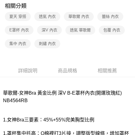
相關分類
付款後7-11取貨
夏天 穿搭
透氣 內衣
華歌爾 內衣
蕾絲 內衣
每筆NT$80，滿NT$1,000(含以上)免運費
宅配
E罩杯 內衣
深V 內衣
透氣 華歌爾
包覆 內衣
每筆NT$80，滿NT$1,000(含以上)免運費
集中 內衣
刺繡 內衣
離島
每筆NT$220
付款後門市自取
詳細說明
商品規格
相關推薦
每筆NT$80，滿NT$1,000(含以上)免運費
華歌爾-女神Bra 黃金比例 深V B-E罩杯內衣(開運玫瑰紅)
NB4564RB
1.女神Bra三要素：45%+55%完美胸型比例
1.罩杯集中托高：Q棉裡打3片接，調整版型線條，增加罩杯