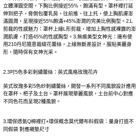
立體渾圓空間，下胸比例接近55%、飽滿有型。罩杯裡打延
伸到把子，脅側包覆乳房，往前推、往上托，使上胸肌膚澎
滿圓潤，呈現接近55%飽滿+45%澎潤的完美比例胸型。2.L
剪裁的性感魅力：罩杯上緣L形剪裁，增加上胸性感裸露的澎
潤肌膚，打造45%的性感胸型。3.無痕美型女神光：邊布使
用210丹尼隨意裁緹花蕾絲，上緣無斷差設計，服貼美麗身
形，隨時保有女神光采。
2.3吋5色多彩刺繡蕾絲：英式風格玫瑰花卉
英式玫瑰多彩5色紗刺繡蕾絲，開發一系列不同風貌設計應用
在罩杯、杷子及土台。罩杯展現華麗風貌，土台前中心對應
不同色花而呈現2種風貌。
3.環保透氣Q棉裡打+環保概念莫代爾布料假袋：量身打造不
同假袋 對應襯墊尺寸