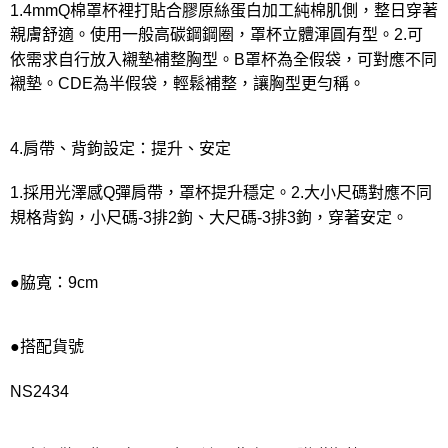
1.4mmQ棉罩杯裡打貼合膠原絲蛋白加工純棉肌側，整日穿著
親膚舒適。使用一般高碳鋼鋼圈，罩杯立體渾圓有型。2.可
依需求自行放入襯墊補整胸型。B罩杯為全假袋，可對應不同
襯墊。CDE為半假袋，輕鬆補整，讓胸型更勻稱。
4.肩帶、背鉤設定：提升、安定
1.採用光澤感Q彈肩帶，罩杯提升穩定。2.大小尺碼對應不同
規格背鈎，小尺碼-3排2鉤、大尺碼-3排3鉤，穿著安定。
●脇寬：9cm
●搭配貨號
NS2434