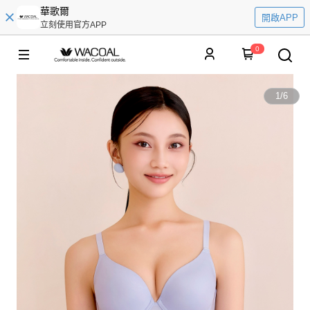
華歌爾
開啟APP
立刻使用官方APP
0
1
/
6