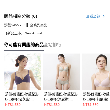
商品相關分類 (6)
查看全部
莎薇SAVVY
▍全系列商品
【新品上市】New Arrival
你可能有興趣的商品
全站排行
莎薇-好素配-涼感記形
莎薇-好素配-涼感記形
莎薇-好素配-涼
B-E罩杯(暗灰紫)
B-E罩杯(涼感綠)
B-E罩杯(無痕膚)
AB3551FS
AB3551K2
AB3551LU
NT$1,580
NT$1,580
NT$1,580