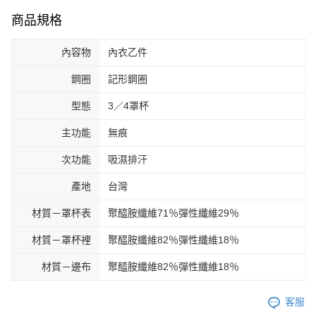
商品規格
內容物
內衣乙件
鋼圈
記形鋼圈
型態
3／4罩杯
主功能
無痕
次功能
吸濕排汗
產地
台灣
材質－罩杯表
聚醯胺纖維71％彈性纖維29％
材質－罩杯裡
聚醯胺纖維82％彈性纖維18％
材質－邊布
聚醯胺纖維82％彈性纖維18％
客服