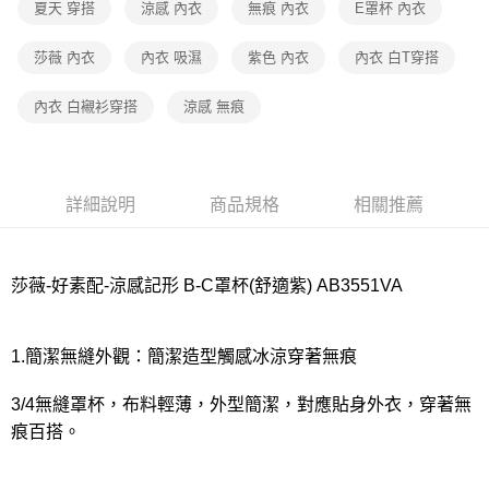
宅配
夏天 穿搭
涼感 內衣
無痕 內衣
E罩杯 內衣
每筆NT$80，滿NT$1,000(含以上)免運費
莎薇 內衣
內衣 吸濕
紫色 內衣
內衣 白T穿搭
離島
每筆NT$220
內衣 白襯衫穿搭
涼感 無痕
付款後門市自取
每筆NT$80，滿NT$1,000(含以上)免運費
詳細說明
商品規格
相關推薦
莎薇-好素配-涼感記形 B-C罩杯(舒適紫) AB3551VA
1.簡潔無縫外觀：簡潔造型觸感冰涼穿著無痕
3/4無縫罩杯，布料輕薄，外型簡潔，對應貼身外衣，穿著無
痕百搭。