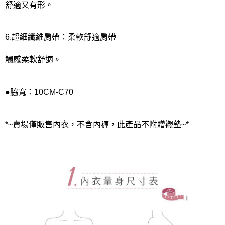
舒適又有形。
6.超細纖維肩帶：柔軟舒適肩帶
觸感柔軟舒適。
●脇寬：10CM-C70
*~賣場僅販售內衣，不含內褲，此產品不附贈襯墊~*