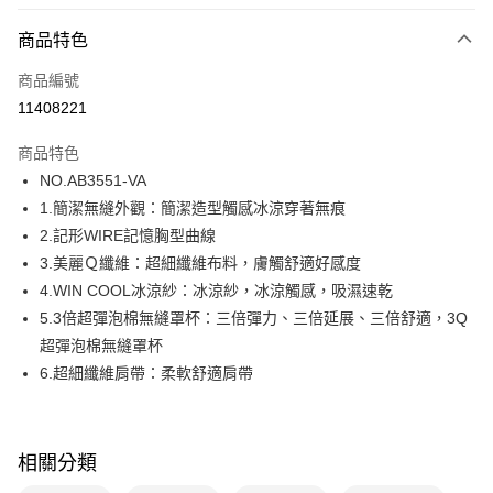
超商取貨付款
商品特色
LINE Pay
商品編號
街口支付
11408221
ATM付款
商品特色
運送方式
NO.AB3551-VA
1.簡潔無縫外觀：簡潔造型觸感冰涼穿著無痕
全家取貨付款
2.記形WIRE記憶胸型曲線
每筆NT$80，滿NT$1,000(含以上)免運費
3.美麗Ｑ纖維：超細纖維布料，膚觸舒適好感度
付款後全家取貨
4.WIN COOL冰涼紗：冰涼紗，冰涼觸感，吸濕速乾
每筆NT$80，滿NT$1,000(含以上)免運費
5.3倍超彈泡棉無縫罩杯：三倍彈力、三倍延展、三倍舒適，3Q
超彈泡棉無縫罩杯
7-11取貨付款
6.超細纖維肩帶：柔軟舒適肩帶
每筆NT$80，滿NT$1,000(含以上)免運費
付款後7-11取貨
每筆NT$80，滿NT$1,000(含以上)免運費
相關分類