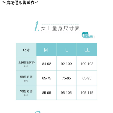
*~賣場僅販售睡衣~*