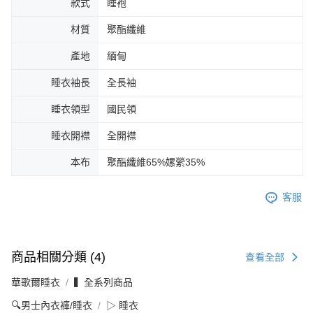
款式
睡袍
材質
聚酯纖維
產地
緬甸
睡衣袖長
全長袖
睡衣領型
國民領
睡衣開襟
全開襟
本布
聚酯纖維65%嫘縈35%
客服
商品相關分類 (4)
查看全部
華歌爾睡衣
▍全系列商品
🔍男士內衣褲/睡衣
▷ 睡衣