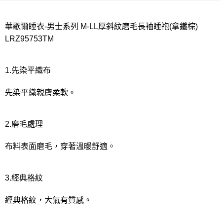
宅配
每筆NT$80，滿NT$1,000(含以上)免運費
華歌爾睡衣-男士系列 M-LL厚斜紋磨毛長袖睡袍(拿鐵棕)
離島
LRZ95753TM
每筆NT$220
付款後門市自取
1.先染平織布
每筆NT$80，滿NT$1,000(含以上)免運費
先染平織親膚柔軟。
2.磨毛處理
布料表面磨毛，穿著溫暖舒適。
3.經典格紋
經典格紋，大氣有質感。