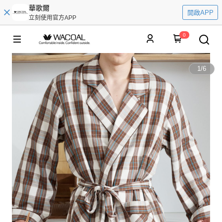
華歌爾
開啟APP
立刻使用官方APP
0
1
/
6