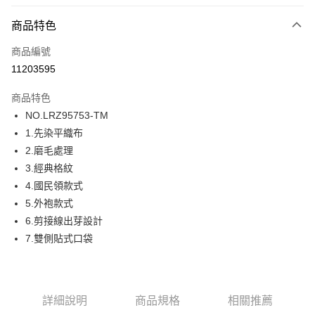
超商取貨付款
商品特色
LINE Pay
商品編號
街口支付
11203595
ATM付款
商品特色
運送方式
NO.LRZ95753-TM
1.先染平織布
全家取貨付款
2.磨毛處理
每筆NT$80，滿NT$1,000(含以上)免運費
3.經典格紋
付款後全家取貨
4.國民領款式
每筆NT$80，滿NT$1,000(含以上)免運費
5.外袍款式
6.剪接線出芽設計
7-11取貨付款
7.雙側貼式口袋
每筆NT$80，滿NT$1,000(含以上)免運費
付款後7-11取貨
每筆NT$80，滿NT$1,000(含以上)免運費
詳細說明
商品規格
相關推薦