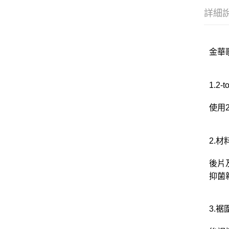
詳細
金華歌
1.2
使用
2.材
後片
抑菌
3.裾