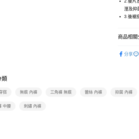
2.後
溼及抑
全家取貨
3.後
每筆NT$8
付款後全
商品相關分
每筆NT$8
金華歌爾
7-11取貨
分享
每筆NT$8
金華歌爾
【清涼一夏
付款後7-1
分類
每筆NT$8
宅配
穿搭
無痕 內褲
三角褲 無痕
蕾絲 內褲
抑菌 內褲
每筆NT$8
褲 中腰
刺繡 內褲
離島
每筆NT$2
付款後門
每筆NT$8