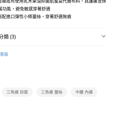
片及褲底布使用乳木果油抑菌肌蜜莫代爾布料，具護膚及保
菌功能，避免敏感穿著舒適
付款
裾搭配進口彈性小條蕾絲，穿著舒適無痕
0，滿NT$1,000(含以上)免運費
家取貨
類 (3)
0，滿NT$1,000(含以上)免運費
▍全系列商品
付款
客服
0，滿NT$1,000(含以上)免運費
▍La Vie Aisee
】正品滿2500省150
1取貨
0，滿NT$1,000(含以上)免運費
三角褲 抑菌
三角褲 蕾絲
中腰 內褲
0，滿NT$1,000(含以上)免運費
20
市自取
0，滿NT$1,000(含以上)免運費