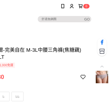
0
-完美自在 M-3L中腰三角褲(焦糖藕)
LT
1,000免運
80
L
LL