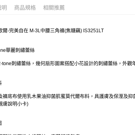
說明
商品規格
相關推薦
爾-完美自在 M-3L中腰三角褲(焦糖藕) IS3251LT
-tone華麗刺繡蕾絲
2-tone刺繡蕾絲，幾何扇形圖案搭配小花設計的刺繡蕾絲，外觀
料
及褲底布使用乳木果油抑菌肌蜜莫代爾布料，具護膚及保溼及抑菌功
親膚說明小卡)
圍