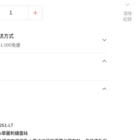
清除
紀錄
送方式
1,000免運
次付款
付款
251-LT
tone華麗刺繡蕾絲