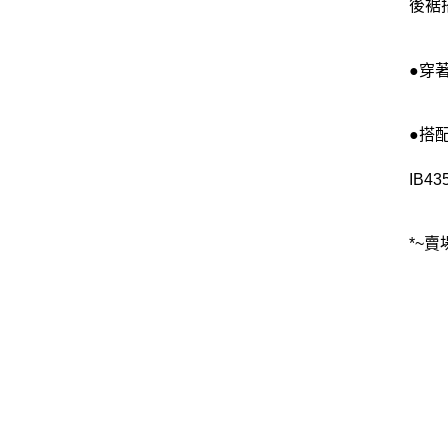
後裾
●穿
●搭
IB43
*~