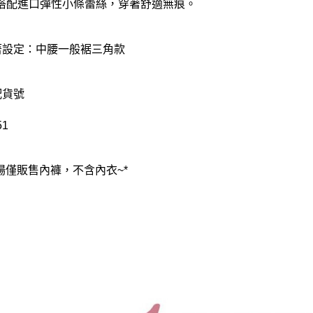
搭配進口彈性小條蕾絲，穿著舒適無痕。
著設定：中腰一般裾三角款
配貨號
51
賣場僅販售內褲，不含內衣~*