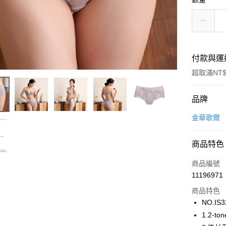
付款與運
超取滿NT$
付款方式
品牌
信用卡一
金華歌爾
超商取貨
商品特色
LINE Pay
商品編號
街口支付
11196971
商品特色
ATM付款
NO.IS3
1.2-
運送方式