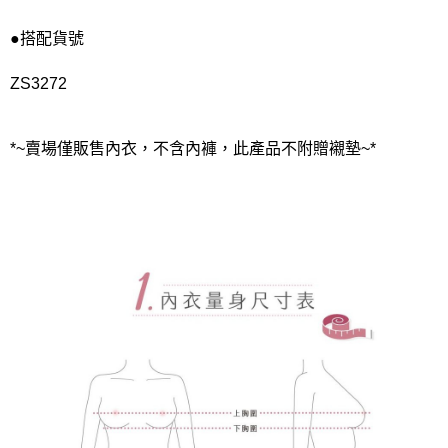
●搭配貨號
ZS3272
*~賣場僅販售內衣，不含內褲，此產品不附贈襯墊~*