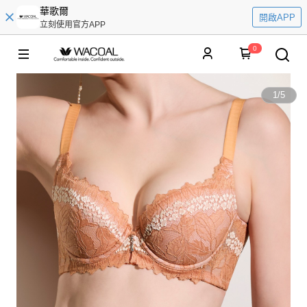
華歌爾
開啟APP
立刻使用官方APP
0
1
/
5