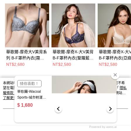
華歌爾-摩奇大V美背系
華歌爾-摩奇X-大V美背
華歌爾-摩奇X-大
列 B-F罩杯內衣(霧欖
B-F罩杯內衣(聖羅藍)
B-F罩杯內衣(亞麻
綠) ZB4372K3
ZB4389NC
ZB4389SZ
NT$2,680
NT$2,580
NT$2,580
本網站中使用 cookie，欲查詢有關本網站使用 cookie 方式之詳情，及若您不希
熱門標籤
望在電腦上使用 cookie 時應如何變更電腦的 cookie 設定，請參閱本網站「
隱私
權條款
」之 Cookie 聲明。您繼續使用本網站即表示您同意本公司得按本網站使
用條款之 Cookie 聲明使用 cookie。
了解更多 >
我知道了
Powered by awoo.ai