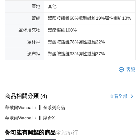
產地
其他
蕾絲
聚醯胺纖維68%聚酯纖維19%彈性纖維13%
罩杯填充物
聚酯纖維100%
罩杯裡
聚醯胺纖維78%彈性纖維22%
邊布裡
聚醯胺纖維63%彈性纖維37%
客服
商品相關分類 (4)
查看全部
華歌爾Wacoal
▍全系列商品
華歌爾Wacoal
▍摩奇X
你可能有興趣的商品
全站排行