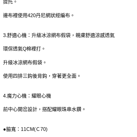
提托。
邊布裡使用420丹尼網狀經編布。
3.舒適心機：升級冰涼網布假袋，親膚舒適涼感透氣
環保透氣Q棉裡打。
升級冰涼網布假袋。
使用四排三鈎後背鈎，穿著更全面。
4.魔力心機：耀眼心機
前中心開岔設計，搭配耀眼珠串水鑽。
●脇寬：11CM(Ｃ70)