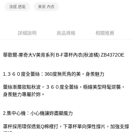
宅配
涼感 透氣
美背 內衣
每筆NT$80，滿NT$1,000(含以上)免運費
離島
每筆NT$220
詳細說明
商品規格
相關推薦
付款後門市自取
每筆NT$80，滿NT$1,000(含以上)免運費
華歌爾-摩奇大V美背系列 B-F罩杯內衣(秋波橘) ZB4372OE
1.３６０度全蕾絲：360度無死角的美，身羨魅力
蕾絲漸層妝點秋波，３６０度全蕾絲，極線美型時髦逆襲，
身羨魅力專屬於妳。
2.集中心機：小心機讓妳盡顯魔力
罩杯採用環保透氣Q棉裡打，下罩杯單向彈性撐片，加強支撐