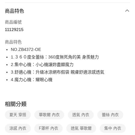
超商取貨付款
商品特色
LINE Pay
商品編號
街口支付
11129215
ATM付款
商品特色
運送方式
NO.ZB4372-OE
1.３６０度全蕾絲：360度無死角的美 身羨魅力
全家取貨付款
2.集中心機：小心機讓妳盡顯魔力
每筆NT$80，滿NT$1,000(含以上)免運費
3.舒適心機：升級冰涼網布假袋 親膚舒適涼感透氣
付款後全家取貨
4.魔力心機：耀眼心機
每筆NT$80，滿NT$1,000(含以上)免運費
7-11取貨付款
相關分類
每筆NT$80，滿NT$1,000(含以上)免運費
夏天 穿搭
華歌爾 內衣
透氣 內衣
蕾絲 內衣
付款後7-11取貨
每筆NT$80，滿NT$1,000(含以上)免運費
涼感 內衣
F罩杯 內衣
透氣 華歌爾
集中 內衣