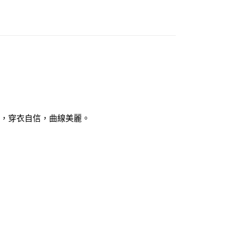
市自取
0，滿NT$1,000(含以上)免運費
倍，穿衣自信，曲線美麗。