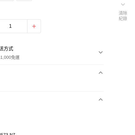
清除
紀錄
送方式
1,000免運
次付款
付款
3573-NZ