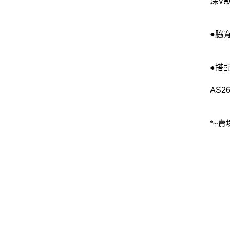
深V
●脇寬
●搭
AS26
*~