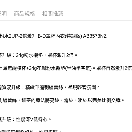
付款後門
每筆NT$8
說明
商品規格
相關推薦
粉水2UP-2倍激升 B-D罩杯內衣(特調藍) AB3573NZ
罩杯升級：24g粉水襯墊，罩杯激升2倍。
上薄無縫模杯+24g花瓣粉水襯墊(半油半空氣)。罩杯自然激升2
華麗質感升級：精緻華麗刺繡蕾絲，呈現輕奢氛圍。
刺繡蕾絲，細密的織法將亮紗、霧紗、粗紗以完美比例交織。
性感升級：性感深V低脊心。