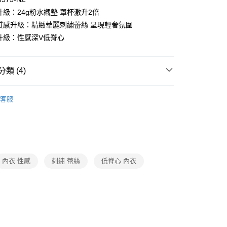
升級：24g粉水襯墊 罩杯激升2倍
麗質感升級：精緻華麗刺繡蕾絲 呈現輕奢氛圍
感升級：性感深V低脊心
付款
0，滿NT$1,000(含以上)免運費
類 (4)
家取貨
0，滿NT$1,000(含以上)免運費
Y
▍全系列商品
客服
付款
Y
▍粉水
0，滿NT$1,000(含以上)免運費
衣
▷ 罩杯激升
1取貨
】正品滿2500省150
0，滿NT$1,000(含以上)免運費
內衣 性感
刺繡 蕾絲
低脊心 內衣
0，滿NT$1,000(含以上)免運費
20