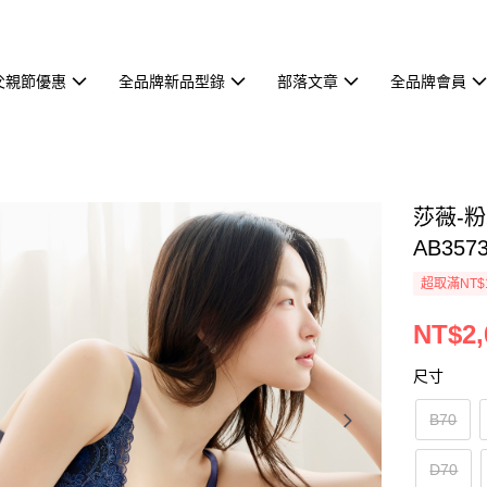
父親節優惠
全品牌新品型錄
部落文章
全品牌會員
莎薇-粉
AB357
超取滿NT$
NT$2,
尺寸
B70
D70