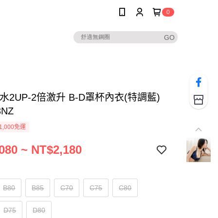
0
水2UP-2倍激升 B-D罩杯內衣(特調藍)
3NZ
1,000免運
080 ~ NT$2,180
B80
B85
C70
C75
C80
D75
D80