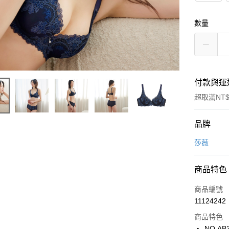
數量
付款與運
超取滿NT$
付款方式
品牌
信用卡一
莎薇
超商取貨
商品特色
LINE Pay
商品編號
街口支付
11124242
商品特色
ATM付款
NO.AB