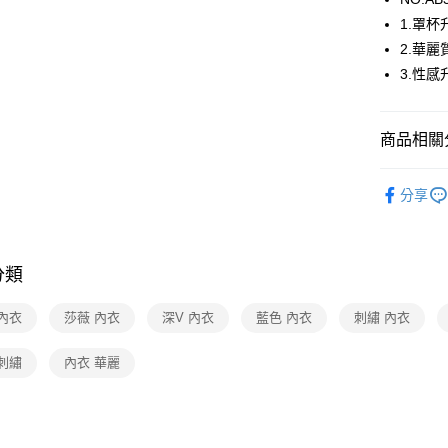
1.罩杯
運送方式
2.華
3.性
全家取貨
每筆NT$8
商品相關分
付款後全
每筆NT$8
莎薇SAVV
分享
7-11取貨
莎薇SAVV
每筆NT$8
🔍女性內
付款後7-1
分類
【清涼一夏
每筆NT$8
內衣
莎薇 內衣
深V 內衣
藍色 內衣
刺繡 內衣
宅配
刺繡
內衣 華麗
每筆NT$8
離島
每筆NT$2