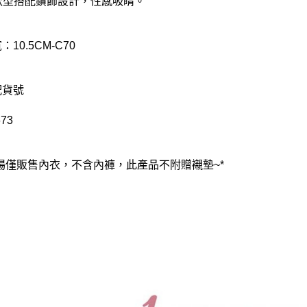
款型搭配鑽飾設計，性感吸睛。
：10.5CM-C70
配貨號
73
賣場僅販售內衣，不含內褲，此產品不附贈襯墊~*