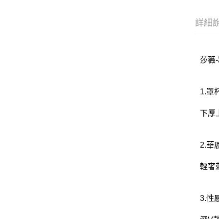
詳細
莎薇-
1.
下厚
2.
輕奢
3.