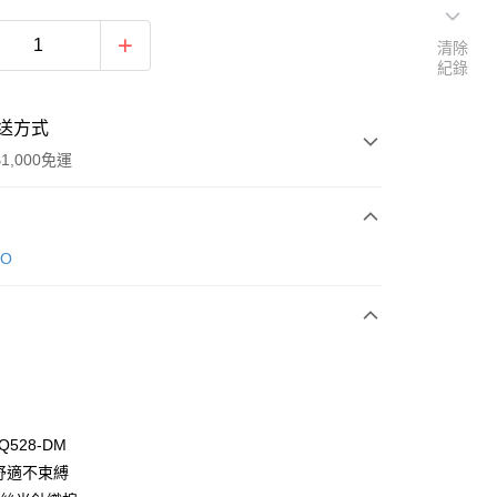
清除
紀錄
送方式
1,000免運
次付款
DO
付款
Q528-DM
動舒適不束縛