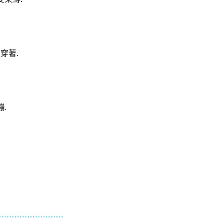
穿著.
.