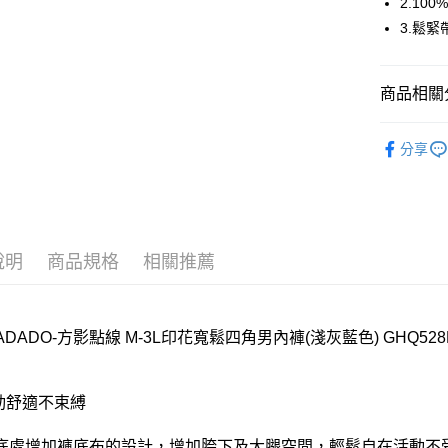
2.10
3.鬆
全家取貨
每筆NT$8
商品相關分
付款後全
每筆NT$8
Mr.DADA
分享
7-11取貨
🔍男士內
每筆NT$8
Mr.DADA
付款後7-1
【好評不斷】
1088
每筆NT$8
說明
商品規格
相關推薦
宅配
每筆NT$8
DADADO-方影點線 M-3L印花寬鬆四角男內褲(淺灰藍色) GHQ528
離島
每筆NT$2
活動舒適不束縛
付款後門
每筆NT$8
底處增加褲底布的設計，增加胯下及大腿空間，輕鬆自在活動不受