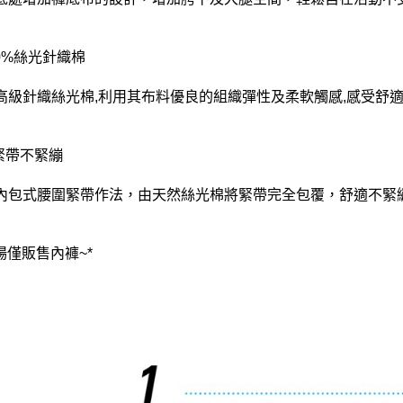
00%絲光針織棉
高級針織絲光棉,利用其布料優良的組織彈性及柔軟觸感,感受舒適
鬆緊帶不緊繃
內包式腰圍緊帶作法，由天然絲光棉將緊帶完全包覆，舒適不緊繃
場僅販售內褲~*