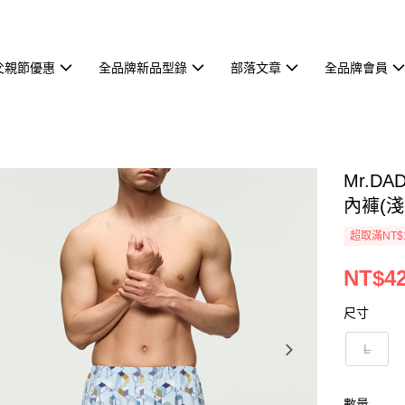
父親節優惠
全品牌新品型錄
部落文章
全品牌會員
Mr.D
內褲(淺
超取滿NT$
NT$4
尺寸
L
數量