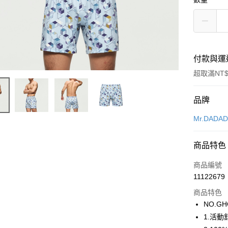
付款與運
超取滿NT$
付款方式
品牌
信用卡一
Mr.DADA
超商取貨
商品特色
LINE Pay
商品編號
街口支付
11122679
商品特色
ATM付款
NO.GH
1.活
運送方式