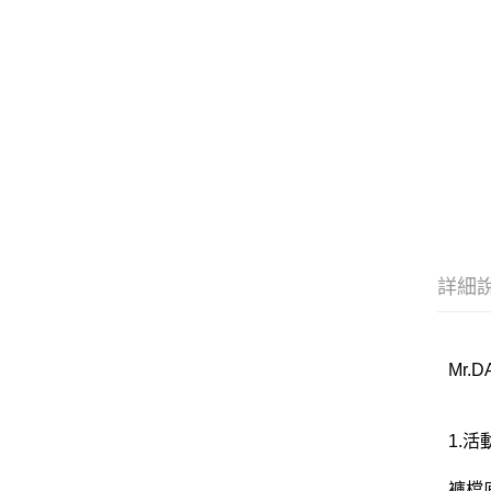
詳細
Mr.
1.
褲檔