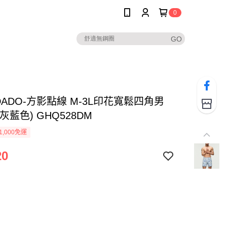
0
ADADO-方影點線 M-3L印花寬鬆四角男
灰藍色) GHQ528DM
1,000免運
20