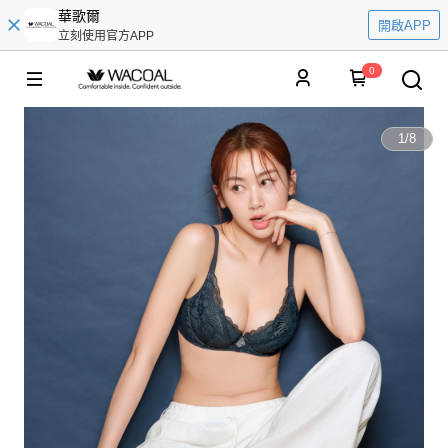
華歌爾
開啟APP
立刻使用官方APP
0
1
/
8