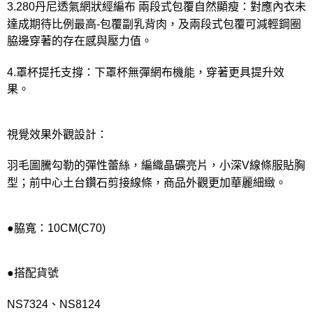
3.280丹尼透氣網狀經編布 兩段式包覆自然顯瘦：對應內衣未
達成期待比例最高-包覆副乳背肉，及兩段式包覆可減輕鋼圈
脇邊穿著的存在感與壓力值。
4.罩杯提托支撐：下罩杯無彈網布機能，穿著更具提升效
果。
視覺效果外觀設計：
羽毛圖騰勾勒的彈性蕾絲，編織晶礦亮片，小深V線條服貼胸
型；前中心土台鑽石剪接線條，商品外觀更加華麗細緻。
●脇寬：10CM(C70)
●搭配貨號
NS7324、NS8124