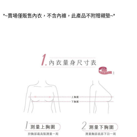
*~賣場僅販售內衣，不含內褲，此產品不附贈襯墊~*