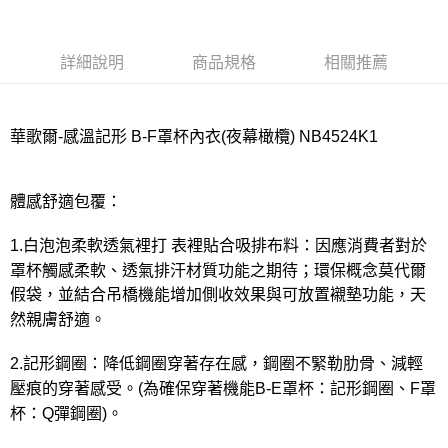
宅配
每筆NT$80，滿NT$1,000(含以上)免運費
詳細說明
商品規格
相關推薦
離島
每筆NT$220
付款後門市自取
華歌爾-感溫記形 B-F罩杯內衣(夜幕橄欖) NB4524K1
每筆NT$80，滿NT$1,000(含以上)免運費
體感舒適包覆：
1.白泡泡柔軟透氣裡打 表裡貼合吸排布料：因應消費者對於
罩杯觸感柔軟、透氣排汗材質功能之期待；環保概念莫代爾
假袋，並結合吊橋機能增加側收效果與可放置襯墊功能，天
然親膚舒適。
2.記形鋼圈：降低鋼圈穿著存在感，鋼圈不緊勒肋骨、減輕
壓痕的穿著感受。(為確保穿著機能B-E罩杯：記形鋼圈、F罩
杯：Q彈鋼圈)。