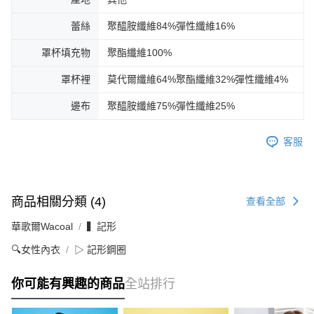
蕾絲
聚醯胺纖維84%彈性纖維16%
罩杯填充物
聚酯纖維100%
罩杯裡
莫代爾纖維64%聚酯纖維32%彈性纖維4%
邊布
聚醯胺纖維75%彈性纖維25%
客服
商品相關分類 (4)
查看全部
華歌爾Wacoal
▍記形
🔍女性內衣
▷ 記形鋼圈
你可能有興趣的商品
全站排行