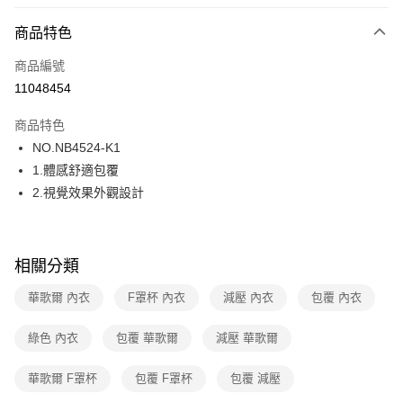
超商取貨付款
商品特色
LINE Pay
商品編號
街口支付
11048454
ATM付款
商品特色
運送方式
NO.NB4524-K1
1.體感舒適包覆
全家取貨付款
2.視覺效果外觀設計
每筆NT$80，滿NT$1,000(含以上)免運費
付款後全家取貨
每筆NT$80，滿NT$1,000(含以上)免運費
相關分類
7-11取貨付款
華歌爾 內衣
F罩杯 內衣
減壓 內衣
包覆 內衣
每筆NT$80，滿NT$1,000(含以上)免運費
綠色 內衣
包覆 華歌爾
減壓 華歌爾
付款後7-11取貨
每筆NT$80，滿NT$1,000(含以上)免運費
華歌爾 F罩杯
包覆 F罩杯
包覆 減壓