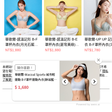
華歌爾-感溫記形 B-F
華歌爾-感溫記形 B-E
華歌爾-UP UP 
罩杯內衣(月光石藍灰)
罩杯內衣(蒼穹黃綠)
衣 B-F罩杯內衣(
NB4524F3
NB4524GO
綠) NB4519HM
NT$1,880
NT$1,880
NT$1,780
本網站中使用 cookie，欲查詢有關本網站使用 cookie 方式之詳情，及若您不希
熱門標籤
望在電腦上使用 cookie 時應如何變更電腦的 cookie 設定，請參閱本網站「
隱私
權條款
」之 Cookie 聲明。您繼續使用本網站即表示您同意本公司得按本網站使
用條款之 Cookie 聲明使用 cookie。
了解更多 >
我知道了
Powered by awoo.ai