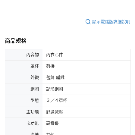
顯示電腦版詳細說明
商品規格
內容物
內衣乙件
罩杯
剪接
外觀
蕾絲-編織
鋼圈
記形鋼圈
型態
３／４罩杯
主功能
舒適減壓
次功能
高脅邊
產地
其他