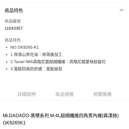
超商取貨付款
商品特色
LINE Pay
商品編號
街口支付
11043357
ATM付款
商品特色
運送方式
NO.GK9265-K1
1.保濕山茶花油：保濕後加工
全家取貨付款
2.Tactel N66高階尼龍超細纖維：高階尼龍菱格紋緹花
每筆NT$80，滿NT$1,000(含以上)免運費
3.寬鬆四角好舒適：寬鬆版型
付款後全家取貨
每筆NT$80，滿NT$1,000(含以上)免運費
7-11取貨付款
詳細說明
商品規格
相關推薦
每筆NT$80，滿NT$1,000(含以上)免運費
付款後7-11取貨
Mr.DADADO-黑標系列 M-4L超細纖維四角男內褲(森漾綠)
每筆NT$80，滿NT$1,000(含以上)免運費
GK9265K1