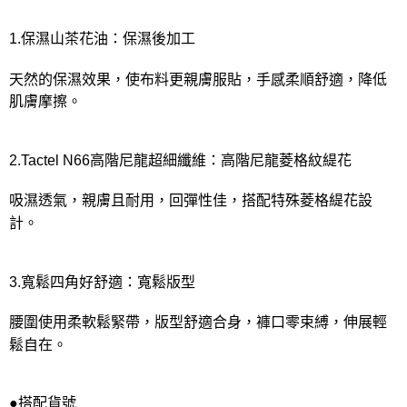
宅配
每筆NT$80，滿NT$1,000(含以上)免運費
1.保濕山茶花油：保濕後加工
離島
天然的保濕效果，使布料更親膚服貼，手感柔順舒適，降低
每筆NT$220
肌膚摩擦。
付款後門市自取
每筆NT$80，滿NT$1,000(含以上)免運費
2.Tactel N66高階尼龍超細纖維：高階尼龍菱格紋緹花
吸濕透氣，親膚且耐用，回彈性佳，搭配特殊菱格緹花設
計。
3.寬鬆四角好舒適：寬鬆版型
腰圍使用柔軟鬆緊帶，版型舒適合身，褲口零束縛，伸展輕
鬆自在。
●搭配貨號