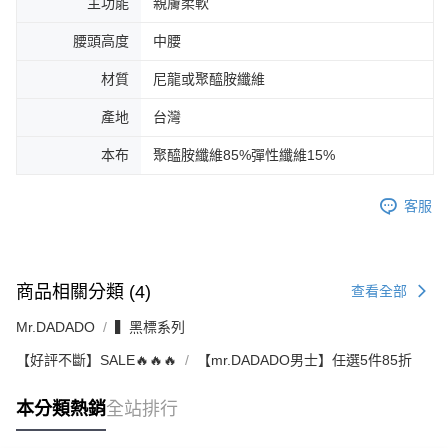
主功能
親膚柔軟
腰頭高度
中腰
材質
尼龍或聚醯胺纖維
產地
台灣
本布
聚醯胺纖維85%彈性纖維15%
客服
商品相關分類 (4)
查看全部
Mr.DADADO
▍黑標系列
【好評不斷】SALE🔥🔥🔥
【mr.DADADO男士】任選5件85折
本分類熱銷
全站排行