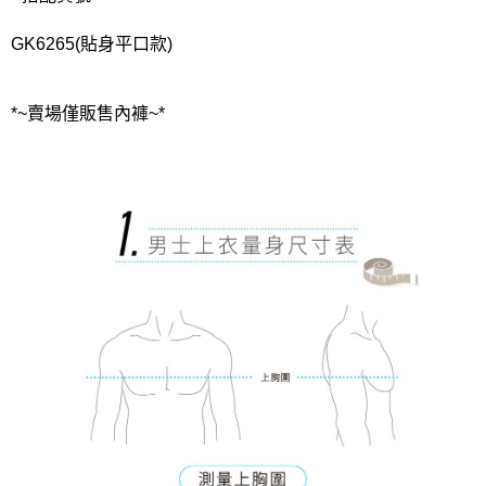
GK6265(貼身平口款)
*~賣場僅販售內褲~*