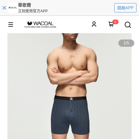
華歌爾
開啟APP
立刻使用官方APP
0
1
/
5