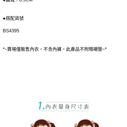
●搭配貨號
BS4395
*~賣場僅販售內衣，不含內褲，此產品不附贈襯墊~*