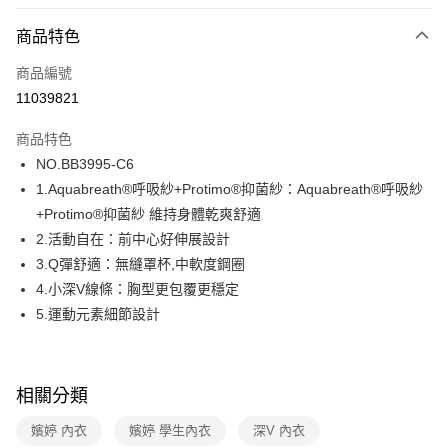
超商取貨付款
商品特色
LINE Pay
商品編號
街口支付
11039821
ATM付款
商品特色
運送方式
NO.BB3995-C6
1.Aquabreath®呼吸紗+Protimo®抑菌紗：Aquabreath®呼吸紗
全家取貨付款
+Protimo®抑菌紗 維持身體乾爽舒適
每筆NT$80，滿NT$1,000(含以上)免運費
2.活動自在：前中心好伸展設計
付款後全家取貨
3.Q彈舒適：無縫罩杯,中軟度鋼圈
每筆NT$80，滿NT$1,000(含以上)免運費
4.小深V線條：胸型更包覆更穩定
5.運動元素細節設計
7-11取貨付款
每筆NT$80，滿NT$1,000(含以上)免運費
付款後7-11取貨
相關分類
每筆NT$80，滿NT$1,000(含以上)免運費
嬪婷 內衣
嬪婷 學生內衣
深V 內衣