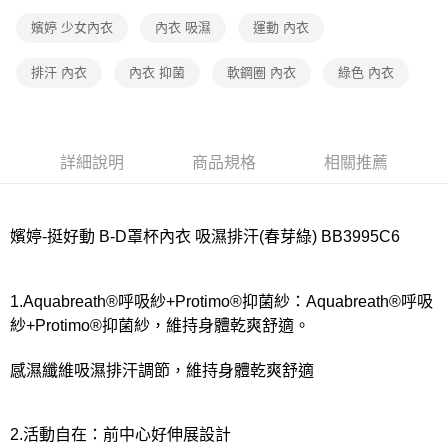
宅配
每筆NT$80，滿NT$1,000(含以上)免運費
嬪婷 少女內衣
內衣 吸濕
運動 內衣
離島
排汗 內衣
內衣 抑菌
軟鋼圈 內衣
綠色 內衣
每筆NT$220
付款後門市自取
每筆NT$80，滿NT$1,000(含以上)免運費
詳細說明
商品規格
相關推薦
嬪婷-挺好動 B-D罩杯內衣 吸濕排汗(春芽綠) BB3995C6
1.Aquabreath®呼吸紗+Protimo®抑菌紗：Aquabreath®呼吸
紗+Protimo®抑菌紗，維持身體乾爽舒適。
感濕纖維吸濕排汗調節，維持身體乾爽舒適
2.活動自在：前中心好伸展設計