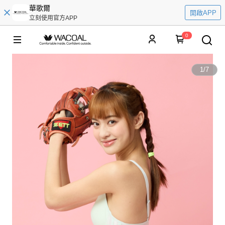
華歌爾
開啟APP
立刻使用官方APP
0
1
/
7