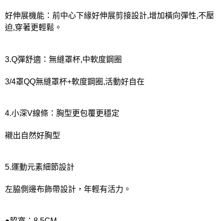
好伸展機能：前中心下緣好伸展剪接設計,增加橫向彈性,不壓
迫,穿著更輕鬆。
3.Q彈舒適：無縫罩杯,中軟度鋼圈
3/4罩QQ無縫罩杯+軟度鋼圈,活動好自在
4.小深V線條：胸型更包覆更穩定
襯出自然好胸型
5.運動元素細節設計
左脇側邊布飾帶設計，年輕有活力。
●脇寬：8.5CM