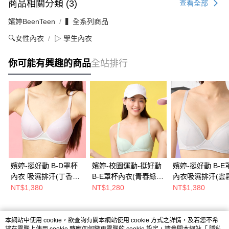
商品相關分類 (3)
查看全部
嬪婷BeenTeen
▍全系列商品
🔍女性內衣
▷ 學生內衣
你可能有興趣的商品
全站排行
嬪婷-挺好動 B-D罩杯
嬪婷-校園運動-挺好動
嬪婷-挺好動 B-E
內衣 吸濕排汗(丁香紫)
B-E罩杯內衣(青春綠)-
內衣吸濕排汗(雲
BB3995L6
BB3663C6
BB3667FX
NT$1,380
NT$1,280
NT$1,380
本網站中使用 cookie，欲查詢有關本網站使用 cookie 方式之詳情，及若您不希
熱門標籤