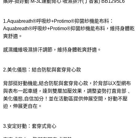
宅配
嬪婷-挺好動 M-3L運動背心 吸濕排汗(丁香紫) BB1295L6
每筆NT$80，滿NT$1,000(含以上)免運費
離島
1.Aquabreath®呼吸紗+Protimo®抑菌紗機能布料：
Aquabreath®呼吸紗+Protimo®抑菌紗機能布料，維持身體乾
每筆NT$220
爽舒適。
付款後門市自取
每筆NT$80，滿NT$1,000(含以上)免運費
感濕纖維吸濕排汗調節，維持身體乾爽舒適。
2.美化儀態：結合防駝與套穿背心款
背部挺好動機能,結合防駝與套穿背心款，於背部以X型網布
與表布一起車縫，達到雙層加壓效果，調整姿勢打直背部﹑
美化儀態,自信加分！並在活動區提供伸展空間，好動不壓
迫，伸展更自在。
3.安定好動：套穿式背心