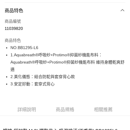
超商取貨付款
商品特色
LINE Pay
商品編號
街口支付
11039820
ATM付款
商品特色
運送方式
NO.BB1295-L6
1.Aquabreath®呼吸紗+Protimo®抑菌紗機能布料：
全家取貨付款
Aquabreath®呼吸紗+Protimo®抑菌紗機能布料 維持身體乾爽舒
每筆NT$80，滿NT$1,000(含以上)免運費
適
付款後全家取貨
2.美化儀態：結合防駝與套穿背心款
每筆NT$80，滿NT$1,000(含以上)免運費
3.安定好動：套穿式背心
7-11取貨付款
每筆NT$80，滿NT$1,000(含以上)免運費
詳細說明
商品規格
相關推薦
付款後7-11取貨
每筆NT$80，滿NT$1,000(含以上)免運費