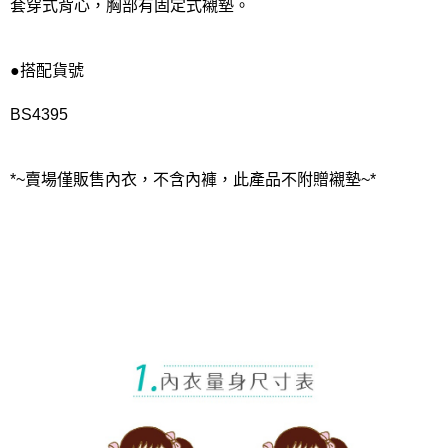
套穿式背心，胸部有固定式襯墊。
●搭配貨號
BS4395
*~賣場僅販售內衣，不含內褲，此產品不附贈襯墊~*