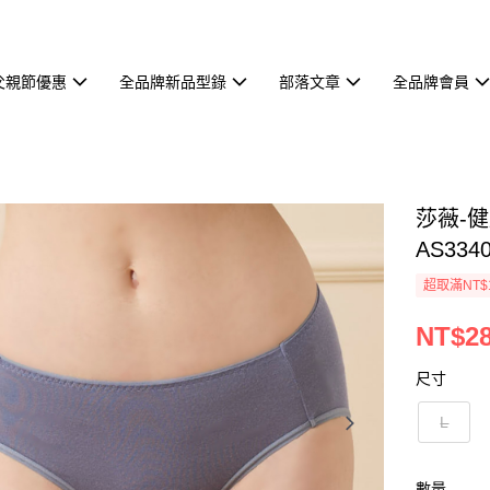
父親節優惠
全品牌新品型錄
部落文章
全品牌會員
莎薇-健
AS334
超取滿NT$
NT$2
尺寸
L
數量