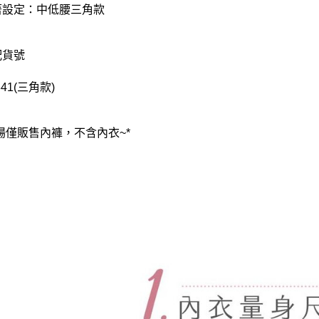
著設定：中低腰三角款
配貨號
341(三角款)
賣場僅販售內褲，不含內衣~*