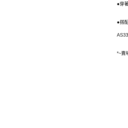
●穿
●搭
AS3
*~