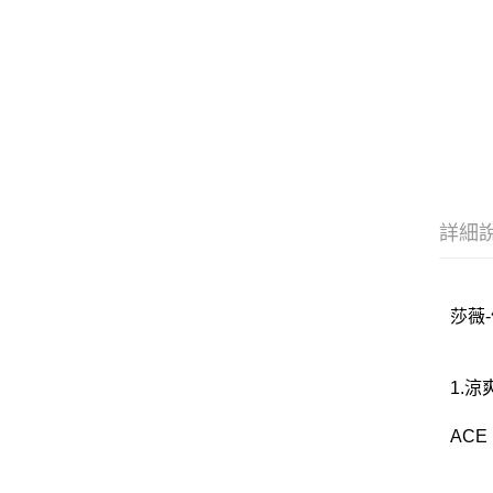
詳細
莎薇-
1.
AC