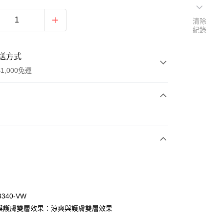
清除
紀錄
送方式
1,000免運
次付款
付款
3340-VW
爽與護膚雙層效果：涼爽與護膚雙層效果