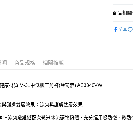
全家取貨
商品相關分
每筆NT$8
莎薇SAVV
付款後全
分享
🔍女性內
每筆NT$8
【好評不斷】
7-11取貨
每筆NT$8
說明
商品規格
相關推薦
付款後7-1
每筆NT$8
健康材質 M-3L中低腰三角褲(藍莓紫) AS3340VW
宅配
每筆NT$8
涼爽與護膚雙層效果：涼爽與護膚雙層效果
離島
每筆NT$2
E ICE涼爽纖維搭配次微米冰涼礦物粉體，充分運用吸熱慢、散
付款後門
每筆NT$8