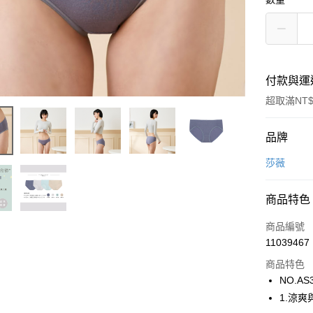
付款與運
超取滿NT$
付款方式
品牌
信用卡一
莎薇
超商取貨
商品特色
LINE Pay
商品編號
街口支付
11039467
商品特色
ATM付款
NO.AS
1.涼
運送方式