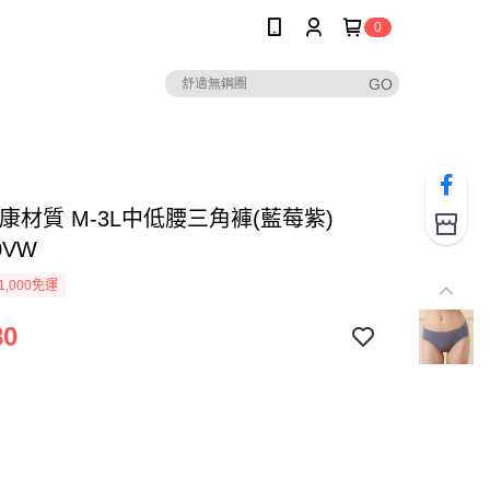
0
康材質 M-3L中低腰三角褲(藍莓紫)
0VW
1,000免運
80