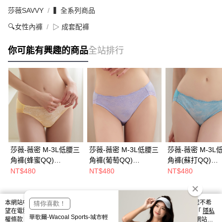
莎薇SAVVY
▍全系列商品
🔍女性內褲
▷ 成套配褲
你可能有興趣的商品
全站排行
莎薇-薇密 M-3L低腰三
莎薇-薇密 M-3L低腰三
莎薇-薇密 M-3L
角褲(蜂蜜QQ)
角褲(葡萄QQ)
角褲(蘇打QQ)
AS2586YE
AS25861V
AS2586NW
NT$480
NT$480
NT$480
本網站中使用 cookie，欲查詢有關本網站使用 cookie 方式之詳情，及若您不希
熱門標籤
望在電腦上使用 cookie 時應如何變更電腦的 cookie 設定，請參閱本網站「
隱私
權條款
」之 Cookie 聲明。您繼續使用本網站即表示您同意本公司得按本網站使