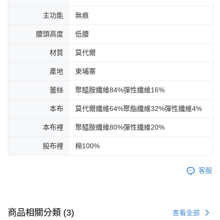
主功能
無痕
腰頭高度
低腰
材質
莫代爾
產地
柬埔寨
蕾絲
聚醯胺纖維84%彈性纖維16%
本布
莫代爾纖維64%聚酯纖維32%彈性纖維4%
本布裡
聚醯胺纖維80%彈性纖維20%
股布裡
棉100%
客服
商品相關分類 (3)
查看全部