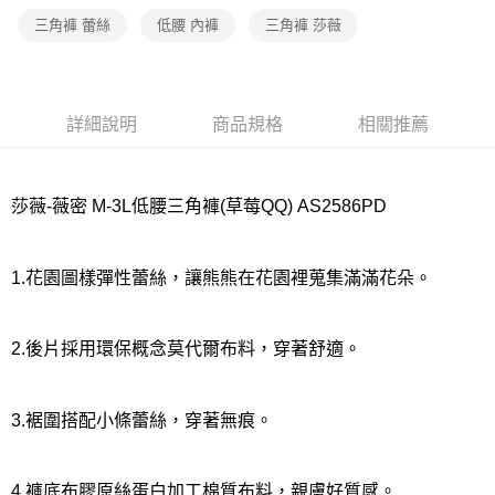
宅配
三角褲 蕾絲
低腰 內褲
三角褲 莎薇
每筆NT$80，滿NT$1,000(含以上)免運費
離島
每筆NT$220
詳細說明
商品規格
相關推薦
付款後門市自取
每筆NT$80，滿NT$1,000(含以上)免運費
莎薇-薇密 M-3L低腰三角褲(草莓QQ) AS2586PD
1.花園圖樣彈性蕾絲，讓熊熊在花園裡蒐集滿滿花朵。
2.後片採用環保概念莫代爾布料，穿著舒適。
3.裾圍搭配小條蕾絲，穿著無痕。
4.褲底布膠原絲蛋白加工棉質布料，親膚好質感。