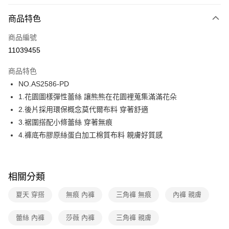
超商取貨付款
商品特色
LINE Pay
商品編號
街口支付
11039455
ATM付款
商品特色
運送方式
NO.AS2586-PD
1.花園圖樣彈性蕾絲 讓熊熊在花園裡蒐集滿滿花朵
全家取貨付款
2.後片採用環保概念莫代爾布料 穿著舒適
每筆NT$80，滿NT$1,000(含以上)免運費
3.裾圍搭配小條蕾絲 穿著無痕
付款後全家取貨
4.褲底布膠原絲蛋白加工棉質布料 親膚好質感
每筆NT$80，滿NT$1,000(含以上)免運費
7-11取貨付款
相關分類
每筆NT$80，滿NT$1,000(含以上)免運費
夏天 穿搭
無痕 內褲
三角褲 無痕
內褲 親膚
付款後7-11取貨
每筆NT$80，滿NT$1,000(含以上)免運費
蕾絲 內褲
莎薇 內褲
三角褲 親膚