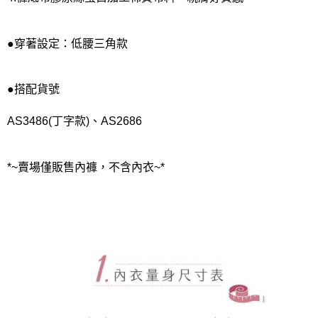
●穿著設定：低腰三角款
●搭配貨號
AS3486(丁字款)、AS2686
*~賣場僅販售內褲，不含內衣~*