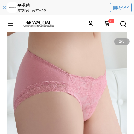
華歌爾
開啟APP
立刻使用官方APP
0
1
/
8