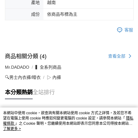
產地
越南
成份
依商品布標為主
客服
商品相關分類 (4)
查看全部
Mr.DADADO
▍全系列商品
🔍男士內衣褲/睡衣
▷ 內褲
本分類熱銷
全站排行
本網站中使用 cookie，欲查詢有關本網站使用 cookie 方式之詳情，及若您不希
熱門標籤
望在電腦上使用 cookie 時應如何變更電腦的 cookie 設定，請參閱本網站「
隱私
權條款
」之 Cookie 聲明。您繼續使用本網站即表示您同意本公司得按本網站使
用條款之 Cookie 聲明使用 cookie。
了解更多 >