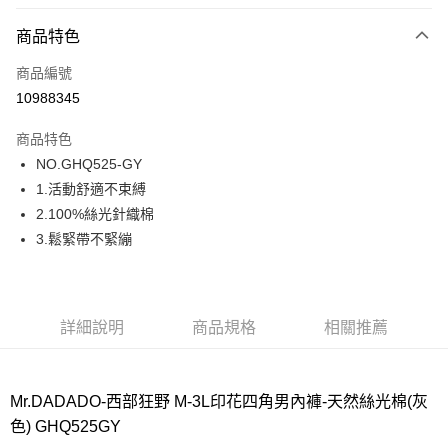
超商取貨付款
商品特色
LINE Pay
商品編號
街口支付
10988345
ATM付款
商品特色
運送方式
NO.GHQ525-GY
1.活動舒適不束縛
全家取貨付款
2.100%絲光針織棉
每筆NT$80，滿NT$1,000(含以上)免運費
3.鬆緊帶不緊繃
付款後全家取貨
每筆NT$80，滿NT$1,000(含以上)免運費
7-11取貨付款
詳細說明
商品規格
相關推薦
每筆NT$80，滿NT$1,000(含以上)免運費
付款後7-11取貨
Mr.DADADO-西部狂野 M-3L印花四角男內褲-天然絲光棉(灰
每筆NT$80，滿NT$1,000(含以上)免運費
色) GHQ525GY