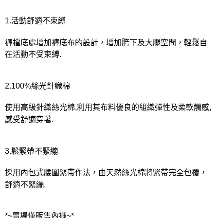
宅配
每筆NT$80，滿NT$1,000(含以上)免運費
1.活動舒適不束縛
離島
褲檔底處增加褲底布的設計，增加胯下及大腿空間，輕鬆自
每筆NT$220
在活動不受束縛.
付款後門市自取
每筆NT$80，滿NT$1,000(含以上)免運費
2.100%絲光針織棉
使用高級針織絲光棉,利用其布料優良的組織彈性及柔軟觸感,
感受舒適穿著.
3.鬆緊帶不緊繃
採用內包式腰圍緊帶作法，由天然絲光棉將緊帶完全包覆，
舒適不緊繃.
*~賣場僅販售內褲~*