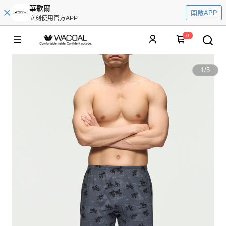
華歌爾
開啟APP
立刻使用官方APP
0
1
/
5