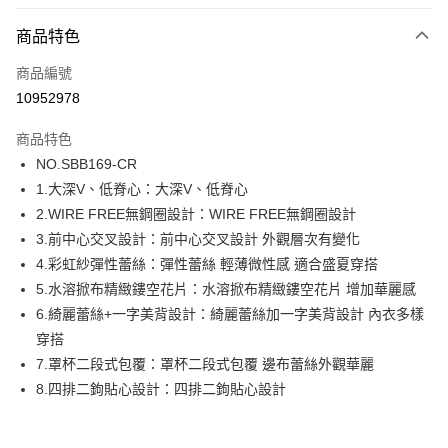
超商取貨付款
商品特色
LINE Pay
商品編號
街口支付
10952978
ATM付款
商品特色
運送方式
NO.SBB169-CR
1.大深V、低脊心：大深V、低脊心
全家取貨付款
2.WIRE FREE無鋼圈設計：WIRE FREE無鋼圈設計
每筆NT$80，滿NT$1,000(含以上)免運費
3.前中心交叉設計：前中心交叉設計 外觀層次有變化
付款後全家取貨
4.彩虹紗彈性蕾絲：彈性蕾絲 輕薄微性感 適合盛夏穿搭
每筆NT$80，滿NT$1,000(含以上)免運費
5.水溶掀布精緻鏤空花片：水溶掀布精緻鏤空花片 增加華麗感
6.綺麗蕾絲+一字美背設計：綺麗蕾絲加一字美背設計 內衣多樣
7-11取貨付款
穿搭
每筆NT$80，滿NT$1,000(含以上)免運費
7.罩杯二段式包覆：罩杯二段式包覆 邊布蕾絲外觀華麗
付款後7-11取貨
8.四排二鉤貼心設計：四排二鉤貼心設計
每筆NT$80，滿NT$1,000(含以上)免運費