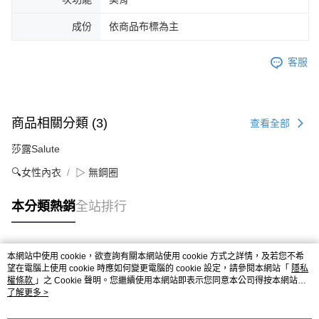
成份
依商品布標為主
客服
商品相關分類 (3)
查看全部
莎露Salute
🔍女性內衣
▷ 無鋼圈
本分類熱銷
全站排行
本網站中使用 cookie，欲查詢有關本網站使用 cookie 方式之詳情，及若您不希
熱門標籤
望在電腦上使用 cookie 時應如何變更電腦的 cookie 設定，請參閱本網站「
隱私
權條款
」之 Cookie 聲明。您繼續使用本網站即表示您同意本公司得按本網站使
用條款之 Cookie 聲明使用 cookie。
了解更多 >