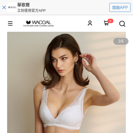
華歌爾
開啟APP
立刻使用官方APP
0
1
/
6