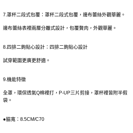
7.罩杯二段式包覆：罩杯二段式包覆，邊布蕾絲外觀華麗。
邊布蕾絲表裡兩層分離式設計，包覆贅肉，外觀華麗。
8.四排二鉤貼心設計：四排二鉤貼心設計
試穿範圍更廣更舒適。
9.機能特徵
全罩，環保透氣Q棉裡打，P-UP三片剪接，罩杯裡皆附半假
袋。
●脇寬：8.5CM/C70