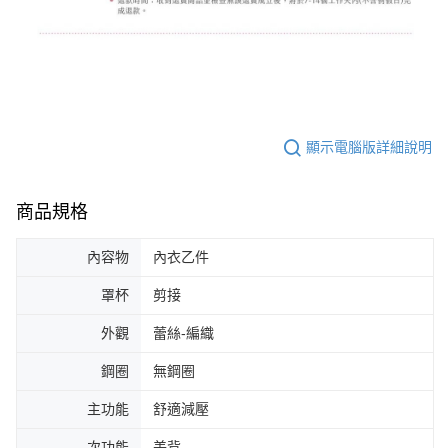
顯示電腦版詳細說明
商品規格
內容物
內衣乙件
罩杯
剪接
外觀
蕾絲-編織
鋼圈
無鋼圈
主功能
舒適減壓
次功能
美背