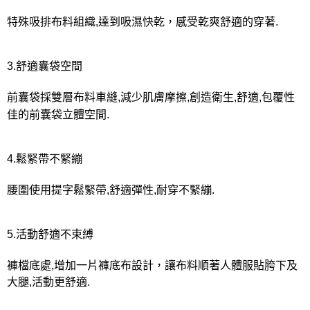
特殊吸排布料組織,達到吸濕快乾，感受乾爽舒適的穿著.
3.舒適囊袋空間
前囊袋採雙層布料車縫,減少肌膚摩擦,創造衛生,舒適,包覆性
佳的前囊袋立體空間.
4.鬆緊帶不緊繃
腰圍使用提字鬆緊帶,舒適彈性,耐穿不緊繃.
5.活動舒適不束縛
褲檔底處,增加一片褲底布設計，讓布料順著人體服貼胯下及
大腿,活動更舒適.