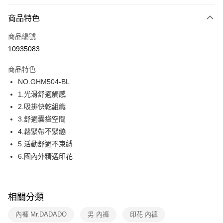
超商取貨付款
商品特色
LINE Pay
商品編號
街口支付
10935083
ATM付款
商品特色
運送方式
NO.GHM504-BL
1.光滑舒適觸感
全家取貨付款
2.吸排快乾組織
每筆NT$80，滿NT$1,000(含以上)免運費
3.舒適囊袋空間
付款後全家取貨
4.鬆緊帶不緊繃
每筆NT$80，滿NT$1,000(含以上)免運費
5.活動舒適不束縛
6.國內外精選印花
7-11取貨付款
每筆NT$80，滿NT$1,000(含以上)免運費
付款後7-11取貨
相關分類
每筆NT$80，滿NT$1,000(含以上)免運費
內褲 Mr.DADADO
男 內褲
印花 內褲