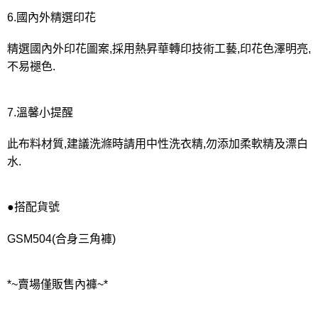
6.國內外精選印花
精選國內外印花圖案,採用熱昇華轉印技術工藝,印花色澤明亮,
不易褪色.
7.溫馨小提醒
此布料材質,建議洗滌時請用中性洗衣精,勿添加柔軟精及漂白
水.
●搭配貨號
GSM504(合身三角褲)
*~賣場僅販售內褲~*