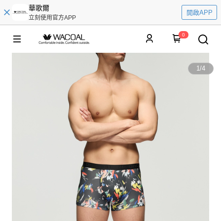
華歌爾
開啟APP
立刻使用官方APP
0
1
/
4