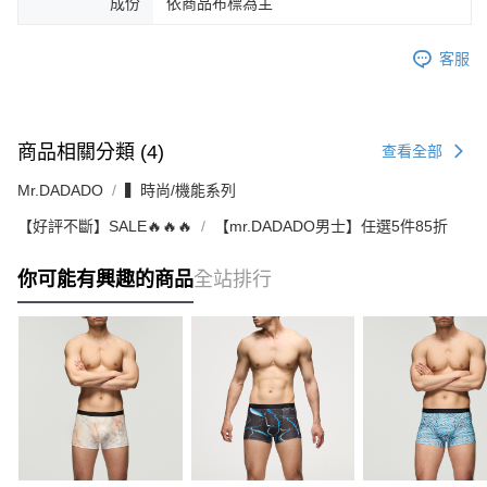
成份
依商品布標為主
客服
商品相關分類 (4)
查看全部
Mr.DADADO
▍時尚/機能系列
【好評不斷】SALE🔥🔥🔥
【mr.DADADO男士】任選5件85折
你可能有興趣的商品
全站排行