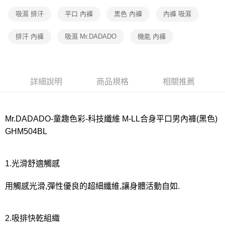
宅配
每筆NT$80，滿NT$1,000(含以上)免運費
吸濕 排汗
平口 內褲
黑色 內褲
內褲 吸濕
離島
排汗 內褲
吸濕 Mr.DADADO
機能 內褲
每筆NT$220
付款後門市自取
每筆NT$80，滿NT$1,000(含以上)免運費
詳細說明
商品規格
相關推薦
Mr.DADADO-童趣色彩-科技纖維 M-LL合身平口男內褲(黑色)
GHM504BL
1.光滑舒適觸感
用觸感光滑,彈性優良的超細纖維,讓身體活動自如.
2.吸排快乾組織