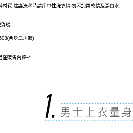
料材質,建議洗滌時請用中性洗衣精,勿添加柔軟精及漂白水.
配貨號
503(合身三角褲)
場僅販售內褲~*