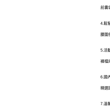
前囊
4.
腰圍
5.
褲檔
6.
精選
7.