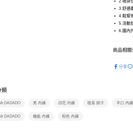
2.吸
3.舒
全家取貨
4.鬆
每筆NT$8
5.活
付款後全
6.國
每筆NT$8
7-11取貨
商品相關分
每筆NT$8
Mr.DADA
分享
付款後7-1
【好評不斷】
每筆NT$8
🔍男士內
宅配
分類
Mr.DADA
每筆NT$8
Mr.DADADO
男 內褲
印花 內褲
吸濕 排汗
平口 內
離島
每筆NT$2
Mr.DADADO
機能 內褲
粉色 內褲
付款後門
每筆NT$8