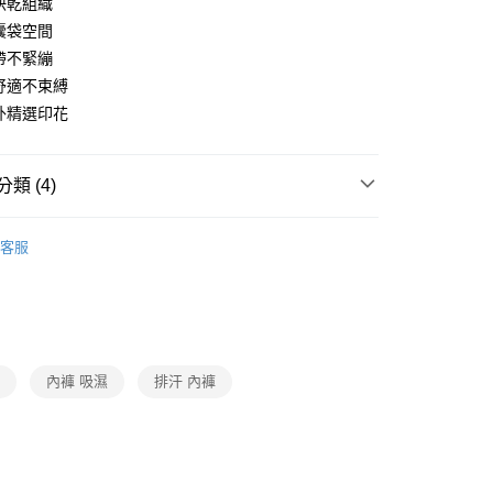
排快乾組織
適囊袋空間
付款
緊帶不緊繃
0，滿NT$1,000(含以上)免運費
動舒適不束縛
家取貨
內外精選印花
0，滿NT$1,000(含以上)免運費
付款
類 (4)
0，滿NT$1,000(含以上)免運費
DO
▍時尚/機能系列
客服
1取貨
SALE🔥🔥🔥
【mr.DADADO男士】任選5件85折
0，滿NT$1,000(含以上)免運費
衣褲/睡衣
▷ 內褲
DO
▍全系列商品
0，滿NT$1,000(含以上)免運費
褲
內褲 吸濕
排汗 內褲
20
市自取
0，滿NT$1,000(含以上)免運費