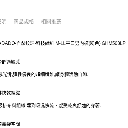
說明
商品規格
相關推薦
DADADO-自然紋理-科技纖維 M-LL平口男內褲(粉色) GHM503LP
光滑舒適觸感
感光滑,彈性優良的超細纖維,讓身體活動自如.
吸排快乾組織
吸排布料組織,達到吸濕快乾，感受乾爽舒適的穿著.
舒適囊袋空間