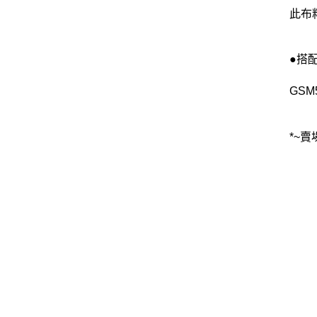
此布
●搭
GSM
*~賣