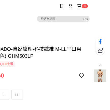
0
ADADO-自然紋理-科技纖維 M-LL平口男
色) GHM503LP
1,000免運
60
L
LL