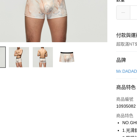
付款與運
超取滿NT$
付款方式
品牌
信用卡一
Mr.DADA
超商取貨
商品特色
LINE Pay
商品編號
街口支付
10935082
商品特色
ATM付款
NO.GH
1.光
運送方式