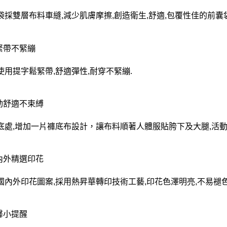
袋採雙層布料車縫,減少肌膚摩擦,創造衛生,舒適,包覆性佳的前囊
鬆緊帶不緊繃
使用提字鬆緊帶,舒適彈性,耐穿不緊繃.
活動舒適不束縛
底處,增加一片褲底布設計，讓布料順著人體服貼胯下及大腿,活動
國內外精選印花
國內外印花圖案,採用熱昇華轉印技術工藝,印花色澤明亮,不易褪色
溫馨小提醒