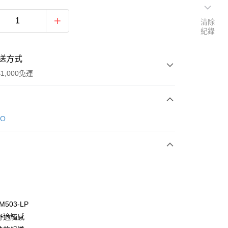
清除
紀錄
送方式
1,000免運
次付款
DO
付款
M503-LP
滑舒適觸感