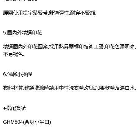
腰圍使用提字鬆緊帶,舒適彈性,耐穿不緊繃.
5.國內外精選印花
精選國內外印花圖案,採用熱昇華轉印技術工藝,印花色澤明亮,
不易褪色.
6.溫馨小提醒
布料材質,建議洗滌時請用中性洗衣精,勿添加柔軟精及漂白水.
●搭配貨號
GHM504(合身小平口)