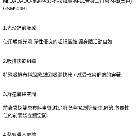
宅配
Mr.DADADO-童趣色彩-科技纖維-M-LL合身三角男內褲(黑色)
GSM504BL
每筆NT$80，滿NT$1,000(含以上)免運費
離島
1.光滑舒適觸感
每筆NT$220
付款後門市自取
使用觸感光滑,彈性優良的超細纖維,讓身體活動自如.
每筆NT$80，滿NT$1,000(含以上)免運費
2.吸排快乾組織
特殊吸排布料組織,達到吸濕快乾，感受乾爽舒適的穿著.
3.舒適囊袋空間
前囊袋採雙層布料車縫,減少肌膚摩擦,創造衛生,舒適,包覆性
佳的前囊袋立體空間.
4.鬆緊帶不緊繃