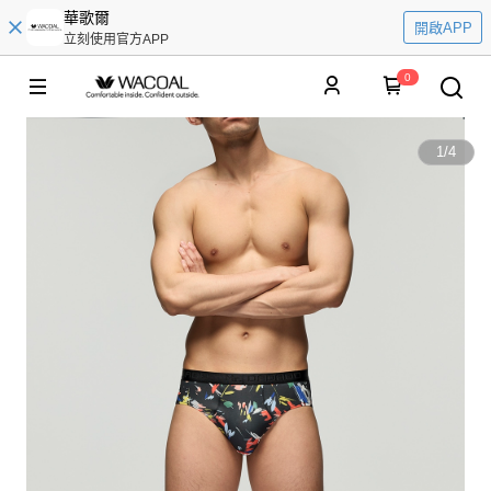
華歌爾
開啟APP
立刻使用官方APP
0
1
/
4