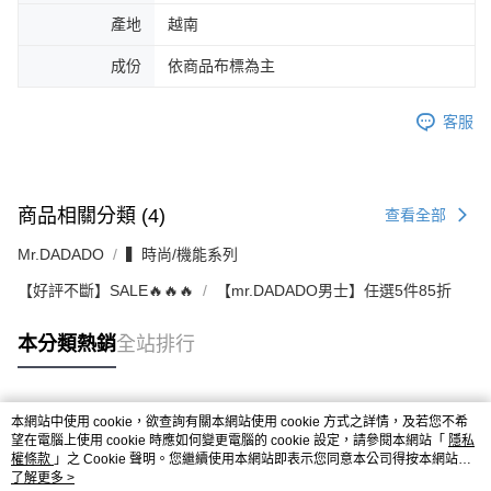
產地
越南
成份
依商品布標為主
客服
商品相關分類 (4)
查看全部
Mr.DADADO
▍時尚/機能系列
【好評不斷】SALE🔥🔥🔥
【mr.DADADO男士】任選5件85折
本分類熱銷
全站排行
本網站中使用 cookie，欲查詢有關本網站使用 cookie 方式之詳情，及若您不希
熱門標籤
望在電腦上使用 cookie 時應如何變更電腦的 cookie 設定，請參閱本網站「
隱私
權條款
」之 Cookie 聲明。您繼續使用本網站即表示您同意本公司得按本網站使
用條款之 Cookie 聲明使用 cookie。
了解更多 >