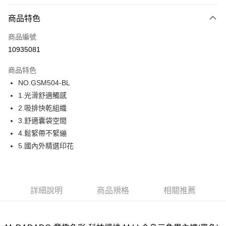
超商取貨付款
商品特色
LINE Pay
商品編號
街口支付
10935081
ATM付款
商品特色
運送方式
NO.GSM504-BL
1.光滑舒適觸感
全家取貨付款
2.吸排快乾組織
每筆NT$80，滿NT$1,000(含以上)免運費
3.舒適囊袋空間
付款後全家取貨
4.鬆緊帶不緊繃
每筆NT$80，滿NT$1,000(含以上)免運費
5.國內外精選印花
7-11取貨付款
每筆NT$80，滿NT$1,000(含以上)免運費
詳細說明
商品規格
相關推薦
付款後7-11取貨
每筆NT$80，滿NT$1,000(含以上)免運費