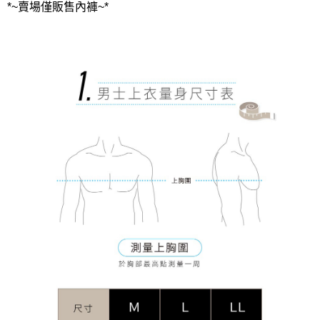
*~賣場僅販售內褲~*