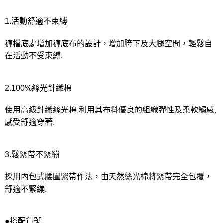
宅配
每筆NT$80，滿NT$1,000(含以上)免運費
1.活動舒適不束縛
離島
褲檔底處增加褲底布的設計，增加胯下及大腿空間，輕鬆自
每筆NT$220
在活動不受束縛.
付款後門市自取
每筆NT$80，滿NT$1,000(含以上)免運費
2.100%絲光針織棉
使用高級針織絲光棉,利用其布料優良的組織彈性及柔軟觸感,
感受舒適穿著.
3.鬆緊帶不緊繃
採用內包式腰圍緊帶作法，由天然絲光棉將緊帶完全包覆，
舒適不緊繃.
●搭配貨號