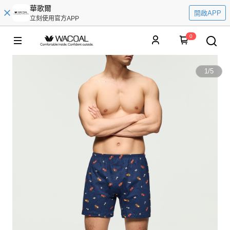
華歌爾
開啟APP
立刻使用官方APP
0
1
/
5