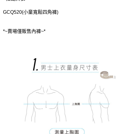
GCQ520(小童寬鬆四角褲)
*~賣場僅販售內褲~*