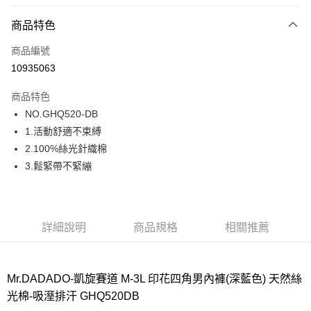
超商取貨付款
商品特色
LINE Pay
商品編號
街口支付
10935063
ATM付款
商品特色
運送方式
NO.GHQ520-DB
1.活動舒適不束縛
全家取貨付款
2.100%絲光針織棉
每筆NT$80，滿NT$1,000(含以上)免運費
3.鬆緊帶不緊繃
付款後全家取貨
每筆NT$80，滿NT$1,000(含以上)免運費
7-11取貨付款
詳細說明
商品規格
相關推薦
每筆NT$80，滿NT$1,000(含以上)免運費
付款後7-11取貨
Mr.DADADO-凱旋賽道 M-3L 印花四角男內褲(深藍色) 天然絲
每筆NT$80，滿NT$1,000(含以上)免運費
光棉-吸溼排汗 GHQ520DB