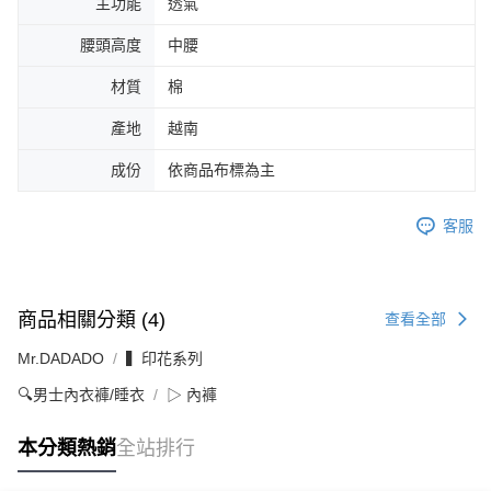
主功能
透氣
腰頭高度
中腰
材質
棉
產地
越南
成份
依商品布標為主
客服
商品相關分類 (4)
查看全部
Mr.DADADO
▍印花系列
🔍男士內衣褲/睡衣
▷ 內褲
本分類熱銷
全站排行