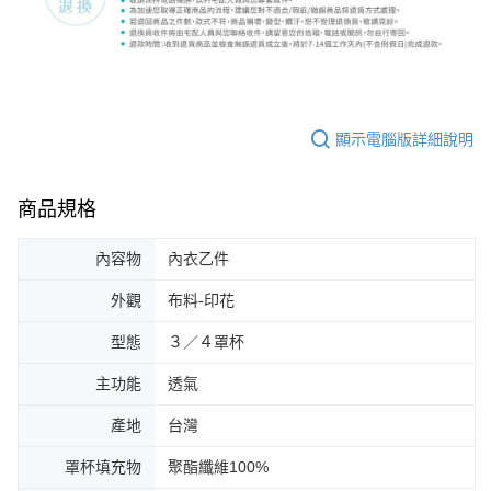
顯示電腦版詳細說明
商品規格
內容物
內衣乙件
外觀
布料-印花
型態
３／４罩杯
主功能
透氣
產地
台灣
罩杯填充物
聚酯纖維100%