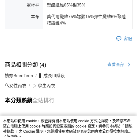
罩杯裡
聚酯纖維65%棉35%
本布
莫代爾纖維75%嫘縈15%彈性纖維6%聚醯
胺纖維4%
客服
商品相關分類 (4)
查看全部
嬪婷BeenTeen
▍成長Ⅲ階段
🔍女性內衣
▷ 學生內衣
本分類熱銷
全站排行
本網站中使用 cookie，欲查詢有關本網站使用 cookie 方式之詳情，及若您不希
熱門標籤
望在電腦上使用 cookie 時應如何變更電腦的 cookie 設定，請參閱本網站「
隱私
權條款
」之 Cookie 聲明。您繼續使用本網站即表示您同意本公司得按本網站使
用條款之 Cookie 聲明使用 cookie。
了解更多 >