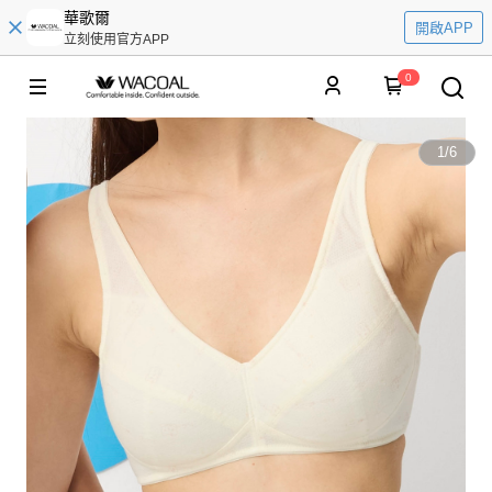
華歌爾
開啟APP
立刻使用官方APP
0
1
/
6