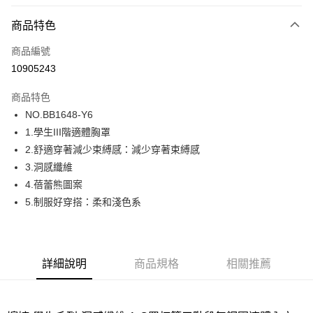
超商取貨付款
商品特色
LINE Pay
商品編號
街口支付
10905243
ATM付款
商品特色
運送方式
NO.BB1648-Y6
1.學生III階適體胸罩
全家取貨付款
2.舒適穿著減少束縛感：減少穿著束縛感
每筆NT$80，滿NT$1,000(含以上)免運費
3.洞感纖維
付款後全家取貨
4.蓓蕾熊圖案
每筆NT$80，滿NT$1,000(含以上)免運費
5.制服好穿搭：柔和淺色系
7-11取貨付款
每筆NT$80，滿NT$1,000(含以上)免運費
詳細說明
商品規格
相關推薦
付款後7-11取貨
每筆NT$80，滿NT$1,000(含以上)免運費