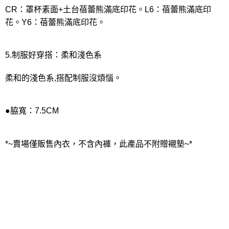
CR：罩杯素面+土台蓓蕾熊滿底印花。L6：蓓蕾熊滿底印
花。Y6：蓓蕾熊滿底印花。
5.制服好穿搭：柔和淺色系
柔和的淺色系,搭配制服沒煩惱。
●脇寬：7.5CM
*~賣場僅販售內衣，不含內褲，此產品不附贈襯墊~*