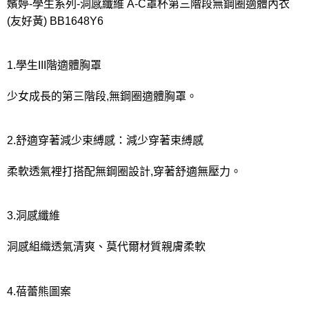
宅配
嬪婷-學生系列-洞感纖維 A-C罩杯第三階段無鋼圈適體內衣
每筆NT$80，滿NT$1,000(含以上)免運費
(友好黃) BB1648Y6
離島
每筆NT$220
1.學生III階適體胸罩
付款後門市自取
少女成長的第三階段,無鋼圈適體胸罩。
每筆NT$80，滿NT$1,000(含以上)免運費
2.舒適穿著減少束縛感：減少穿著束縛感
柔軟透氣裡打搭配無鋼圈設計,穿著舒適無壓力。
3.洞感纖維
洞感組織透氣清爽、莫代爾材質親膚柔軟
4.蓓蕾熊圖案