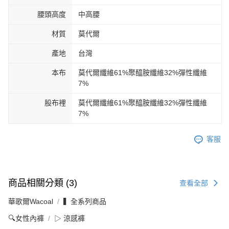
腰頭高度
中高腰
材質
莫代爾
產地
台灣
本布
莫代爾纖維61%聚醯胺纖維32%彈性纖維
7%
股布裡
莫代爾纖維61%聚醯胺纖維32%彈性纖維
7%
客服
商品相關分類 (3)
查看全部
華歌爾Wacoal
▍全系列商品
🔍女性內褲
▷ 涼感褲