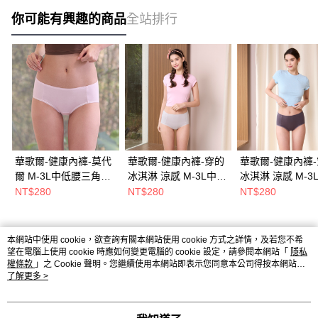
你可能有興趣的商品
全站排行
華歌爾-健康內褲-莫代
華歌爾-健康內褲-穿的
華歌爾-健康內褲
爾 M-3L中低腰三角褲
冰淇淋 涼感 M-3L中高
冰淇淋 涼感 M-3
(草莓粉) NSC067P9
腰三角內褲(荔枝灰)
腰三角內褲(藍莓紫
NT$280
NT$280
NT$280
NSC069FR
NSC069VW
本網站中使用 cookie，欲查詢有關本網站使用 cookie 方式之詳情，及若您不希
熱門標籤
望在電腦上使用 cookie 時應如何變更電腦的 cookie 設定，請參閱本網站「
隱私
權條款
」之 Cookie 聲明。您繼續使用本網站即表示您同意本公司得按本網站使
用條款之 Cookie 聲明使用 cookie。
了解更多 >