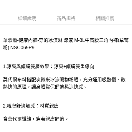
宅配
每筆NT$80，滿NT$1,000(含以上)免運費
詳細說明
商品規格
相關推薦
離島
每筆NT$220
付款後門市自取
華歌爾-健康內褲-穿的冰淇淋 涼感 M-3L中高腰三角內褲(草莓
每筆NT$80，滿NT$1,000(含以上)免運費
粉) NSC069P9
1.涼爽與護膚雙層效果：涼爽+護膚雙重導向
莫代爾布料搭配次微米冰涼礦物粉體，充分運用吸熱慢、散
熱快的原理，讓身體常保舒適與涼快感。
2.親膚舒適觸感：材質親膚
含莫代爾纖維，穿著親膚舒適。