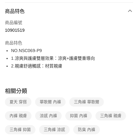
超商取貨付款
商品特色
LINE Pay
商品編號
街口支付
10901519
ATM付款
商品特色
運送方式
NO.NSC069-P9
1.涼爽與護膚雙層效果：涼爽+護膚雙重導向
全家取貨付款
2.親膚舒適觸感：材質親膚
每筆NT$80，滿NT$1,000(含以上)免運費
付款後全家取貨
每筆NT$80，滿NT$1,000(含以上)免運費
相關分類
7-11取貨付款
夏天 穿搭
華歌爾 內褲
三角褲 華歌爾
每筆NT$80，滿NT$1,000(含以上)免運費
內褲 親膚
涼感 內褲
抑菌 內褲
三角褲 親膚
付款後7-11取貨
每筆NT$80，滿NT$1,000(含以上)免運費
三角褲 抑菌
三角褲 涼感
防臭 內褲