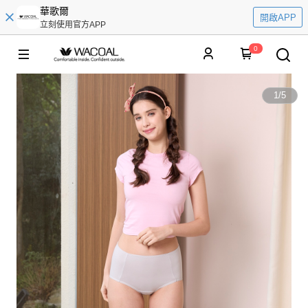
華歌爾
開啟APP
立刻使用官方APP
0
1
/
5