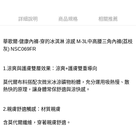
宅配
每筆NT$80，滿NT$1,000(含以上)免運費
詳細說明
商品規格
相關推薦
離島
每筆NT$220
付款後門市自取
華歌爾-健康內褲-穿的冰淇淋 涼感 M-3L中高腰三角內褲(荔枝
每筆NT$80，滿NT$1,000(含以上)免運費
灰) NSC069FR
1.涼爽與護膚雙層效果：涼爽+護膚雙重導向
莫代爾布料搭配次微米冰涼礦物粉體，充分運用吸熱慢、散
熱快的原理，讓身體常保舒適與涼快感。
2.親膚舒適觸感：材質親膚
含莫代爾纖維，穿著親膚舒適。