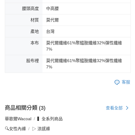
腰頭高度
中高腰
材質
莫代爾
產地
台灣
本布
莫代爾纖維61%聚醯胺纖維32%彈性纖維
7%
股布裡
莫代爾纖維61%聚醯胺纖維32%彈性纖維
7%
客服
商品相關分類 (3)
查看全部
華歌爾Wacoal
▍全系列商品
🔍女性內褲
▷ 涼感褲