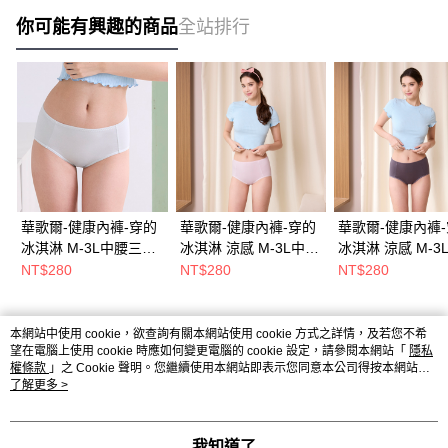
你可能有興趣的商品
全站排行
華歌爾-健康內褲-穿的
華歌爾-健康內褲-穿的
華歌爾-健康內褲
冰淇淋 M-3L中腰三角
冰淇淋 涼感 M-3L中高
冰淇淋 涼感 M-3
褲(荔枝灰) NSC068FR
腰三角內褲(草莓粉)
腰三角內褲(藍莓紫
NT$280
NT$280
NT$280
NSC069P9
NSC069VW
本網站中使用 cookie，欲查詢有關本網站使用 cookie 方式之詳情，及若您不希
熱門標籤
望在電腦上使用 cookie 時應如何變更電腦的 cookie 設定，請參閱本網站「
隱私
權條款
」之 Cookie 聲明。您繼續使用本網站即表示您同意本公司得按本網站使
用條款之 Cookie 聲明使用 cookie。
了解更多 >
我知道了