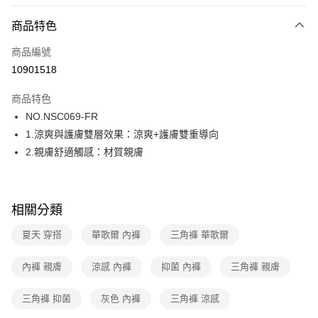
超商取貨付款
商品特色
LINE Pay
商品編號
街口支付
10901518
ATM付款
商品特色
運送方式
NO.NSC069-FR
1.涼爽與護膚雙層效果：涼爽+護膚雙重導向
全家取貨付款
2.親膚舒適觸感：材質親膚
每筆NT$80，滿NT$1,000(含以上)免運費
付款後全家取貨
每筆NT$80，滿NT$1,000(含以上)免運費
相關分類
7-11取貨付款
夏天 穿搭
華歌爾 內褲
三角褲 華歌爾
每筆NT$80，滿NT$1,000(含以上)免運費
內褲 親膚
涼感 內褲
抑菌 內褲
三角褲 親膚
付款後7-11取貨
每筆NT$80，滿NT$1,000(含以上)免運費
三角褲 抑菌
灰色 內褲
三角褲 涼感