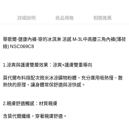
宅配
每筆NT$80，滿NT$1,000(含以上)免運費
詳細說明
商品規格
相關推薦
離島
每筆NT$220
付款後門市自取
華歌爾-健康內褲-穿的冰淇淋 涼感 M-3L中高腰三角內褲(薄荷
每筆NT$80，滿NT$1,000(含以上)免運費
綠) NSC069C8
1.涼爽與護膚雙層效果：涼爽+護膚雙重導向
莫代爾布料搭配次微米冰涼礦物粉體，充分運用吸熱慢、散
熱快的原理，讓身體常保舒適與涼快感。
2.親膚舒適觸感：材質親膚
含莫代爾纖維，穿著親膚舒適。