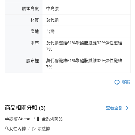
腰頭高度
中高腰
材質
莫代爾
產地
台灣
本布
莫代爾纖維61%聚醯胺纖維32%彈性纖維
7%
股布裡
莫代爾纖維61%聚醯胺纖維32%彈性纖維
7%
客服
商品相關分類 (3)
查看全部
華歌爾Wacoal
▍全系列商品
🔍女性內褲
▷ 涼感褲