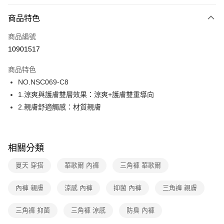
超商取貨付款
商品特色
LINE Pay
商品編號
街口支付
10901517
ATM付款
商品特色
運送方式
NO.NSC069-C8
1.涼爽與護膚雙層效果：涼爽+護膚雙重導向
全家取貨付款
2.親膚舒適觸感：材質親膚
每筆NT$80，滿NT$1,000(含以上)免運費
付款後全家取貨
每筆NT$80，滿NT$1,000(含以上)免運費
相關分類
7-11取貨付款
夏天 穿搭
華歌爾 內褲
三角褲 華歌爾
每筆NT$80，滿NT$1,000(含以上)免運費
內褲 親膚
涼感 內褲
抑菌 內褲
三角褲 親膚
付款後7-11取貨
每筆NT$80，滿NT$1,000(含以上)免運費
三角褲 抑菌
三角褲 涼感
防臭 內褲