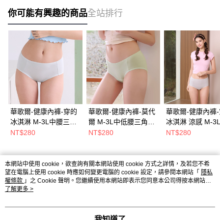
你可能有興趣的商品
全站排行
華歌爾-健康內褲-穿的
華歌爾-健康內褲-莫代
華歌爾-健康內褲
冰淇淋 M-3L中腰三角
爾 M-3L中低腰三角褲
冰淇淋 涼感 M-3
褲(薄荷綠) NSC068C8
(薄荷綠) NSC067C8
腰三角內褲(荔枝灰
NT$280
NT$280
NT$280
NSC069FR
本網站中使用 cookie，欲查詢有關本網站使用 cookie 方式之詳情，及若您不希
熱門標籤
望在電腦上使用 cookie 時應如何變更電腦的 cookie 設定，請參閱本網站「
隱私
權條款
」之 Cookie 聲明。您繼續使用本網站即表示您同意本公司得按本網站使
用條款之 Cookie 聲明使用 cookie。
了解更多 >
我知道了