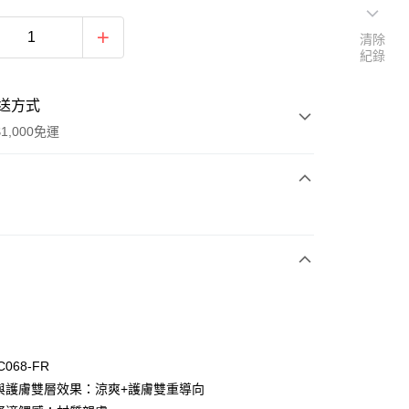
清除
紀錄
送方式
1,000免運
次付款
付款
C068-FR
爽與護膚雙層效果：涼爽+護膚雙重導向