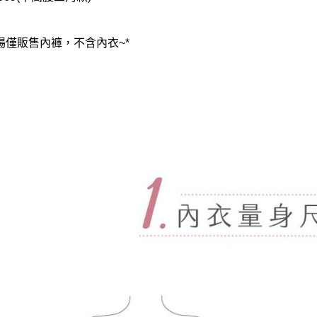
賣場僅販售內褲，不含內衣~*