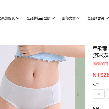
父親節優惠
全品牌新品型錄
部落文章
全品牌會員
華歌爾
(荔枝灰)
超取滿NT$
NT$2
尺寸
M
數量