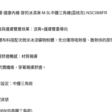
-健康內褲-穿的冰淇淋 M-3L中腰三角褲(荔枝灰) NSC068FR
涼爽與護膚雙層效果：涼爽+護膚雙重導向
爾布料搭配次微米冰涼礦物粉體，充分運用吸熱慢、散熱快的原
親膚舒適觸感：材質親膚
代爾纖維，穿著親膚舒適。
著設定：中腰三角款
配貨號
069(中高腰三角款)