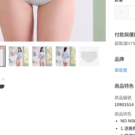
付款與運
超取滿NT$
付款方式
品牌
信用卡一
華歌爾
超商取貨
商品特色
LINE Pay
商品編號
街口支付
10901514
商品特色
ATM付款
NO.NS
1.涼
運送方式