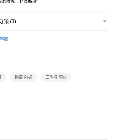
膚舒適觸感：材質親膚
付款
0，滿NT$1,000(含以上)免運費
類 (3)
家取貨
oal
▍全系列商品
客服
0，滿NT$1,000(含以上)免運費
褲
▷ 涼感褲
付款
SALE🔥🔥🔥
【健康內褲】買4送1
0，滿NT$1,000(含以上)免運費
1取貨
褲
抑菌 內褲
三角褲 親膚
0，滿NT$1,000(含以上)免運費
0，滿NT$1,000(含以上)免運費
20
市自取
0，滿NT$1,000(含以上)免運費