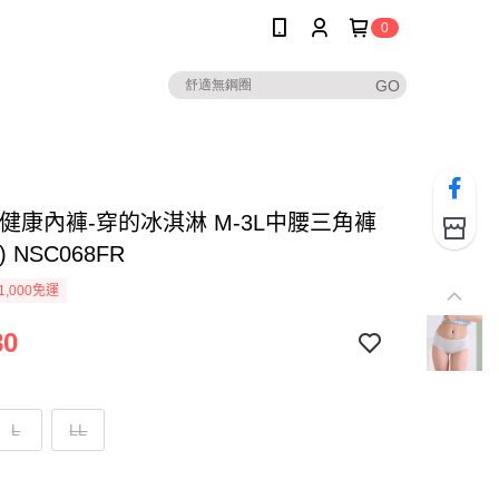
0
-健康內褲-穿的冰淇淋 M-3L中腰三角褲
 NSC068FR
1,000免運
80
L
LL