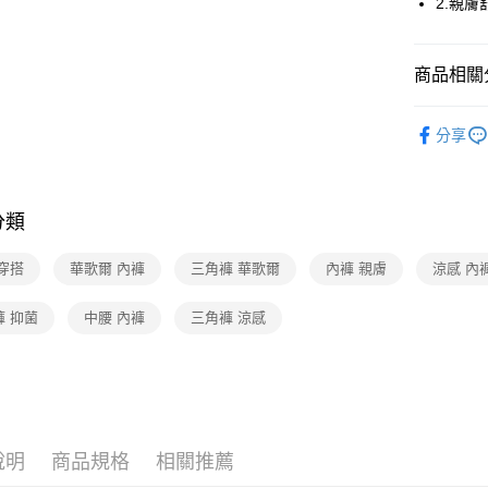
2.親
全家取貨
每筆NT$8
商品相關分
付款後全
華歌爾Wac
分享
每筆NT$8
🔍女性內
7-11取貨
【好評不斷】
每筆NT$8
分類
付款後7-1
穿搭
華歌爾 內褲
三角褲 華歌爾
內褲 親膚
涼感 內
每筆NT$8
宅配
褲 抑菌
中腰 內褲
三角褲 涼感
每筆NT$8
離島
每筆NT$2
付款後門
說明
商品規格
相關推薦
每筆NT$8