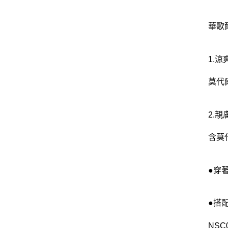
華歌爾
1.
莫代
2.
含莫
●穿
●搭
NSC