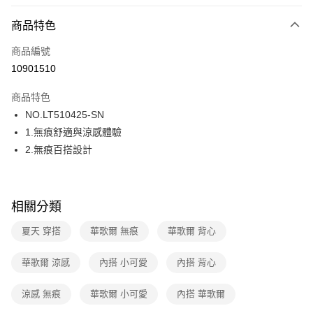
超商取貨付款
商品特色
LINE Pay
商品編號
街口支付
10901510
ATM付款
商品特色
運送方式
NO.LT510425-SN
1.無痕舒適與涼感體驗
全家取貨付款
2.無痕百搭設計
每筆NT$80，滿NT$1,000(含以上)免運費
付款後全家取貨
每筆NT$80，滿NT$1,000(含以上)免運費
相關分類
7-11取貨付款
夏天 穿搭
華歌爾 無痕
華歌爾 背心
每筆NT$80，滿NT$1,000(含以上)免運費
華歌爾 涼感
內搭 小可愛
內搭 背心
付款後7-11取貨
每筆NT$80，滿NT$1,000(含以上)免運費
涼感 無痕
華歌爾 小可愛
內搭 華歌爾