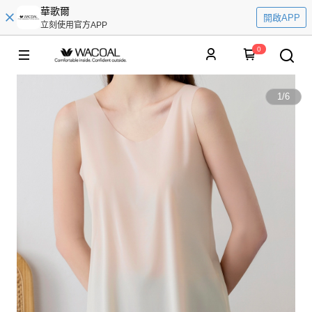
華歌爾
開啟APP
立刻使用官方APP
0
1
/
6