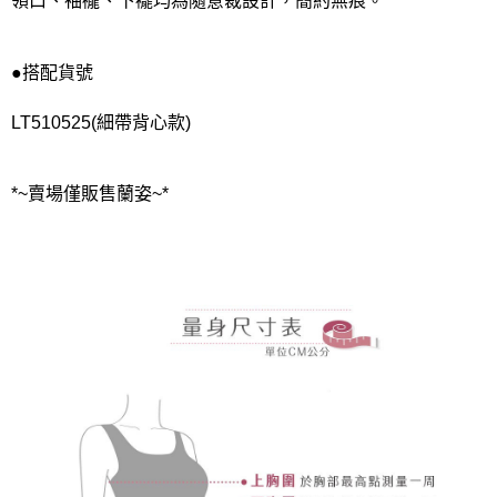
領口、袖襱、下襬均為隨意裁設計，簡約無痕。
●搭配貨號
LT510525(細帶背心款)
*~賣場僅販售蘭姿~*