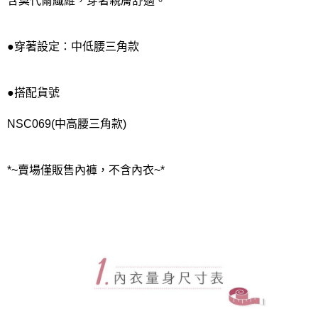
含莫代爾纖維，穿著親膚舒適。
●穿著設定：中低腰三角款
●搭配貨號
NSC069(中高腰三角款)
*~賣場僅販售內褲，不含內衣~*