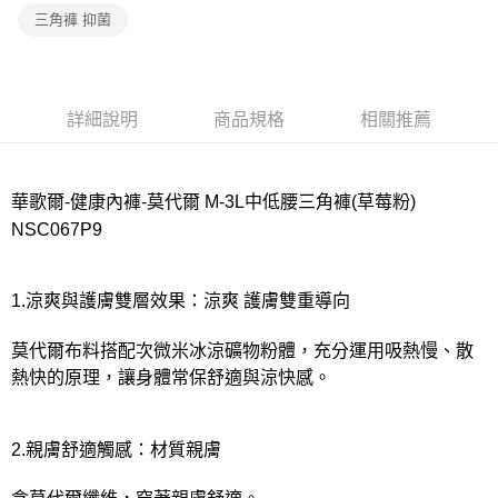
宅配
三角褲 抑菌
每筆NT$80，滿NT$1,000(含以上)免運費
離島
每筆NT$220
詳細說明
商品規格
相關推薦
付款後門市自取
每筆NT$80，滿NT$1,000(含以上)免運費
華歌爾-健康內褲-莫代爾 M-3L中低腰三角褲(草莓粉)
NSC067P9
1.涼爽與護膚雙層效果：涼爽 護膚雙重導向
莫代爾布料搭配次微米冰涼礦物粉體，充分運用吸熱慢、散
熱快的原理，讓身體常保舒適與涼快感。
2.親膚舒適觸感：材質親膚