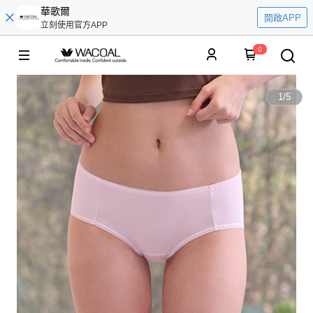
華歌爾
開啟APP
立刻使用官方APP
0
1
/
5