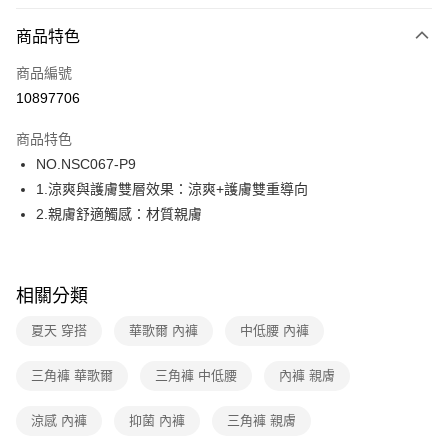
超商取貨付款
商品特色
LINE Pay
商品編號
街口支付
10897706
ATM付款
商品特色
運送方式
NO.NSC067-P9
1.涼爽與護膚雙層效果：涼爽+護膚雙重導向
全家取貨付款
2.親膚舒適觸感：材質親膚
每筆NT$80，滿NT$1,000(含以上)免運費
付款後全家取貨
每筆NT$80，滿NT$1,000(含以上)免運費
相關分類
7-11取貨付款
夏天 穿搭
華歌爾 內褲
中低腰 內褲
每筆NT$80，滿NT$1,000(含以上)免運費
三角褲 華歌爾
三角褲 中低腰
內褲 親膚
付款後7-11取貨
每筆NT$80，滿NT$1,000(含以上)免運費
涼感 內褲
抑菌 內褲
三角褲 親膚