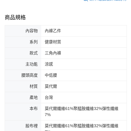
商品規格
內容物
內褲乙件
系列
健康材質
款式
三角內褲
主功能
涼感
腰頭高度
中低腰
材質
莫代爾
產地
台灣
本布
莫代爾纖維61%聚醯胺纖維32%彈性纖維
7%
股布裡
莫代爾纖維61%聚醯胺纖維32%彈性纖維